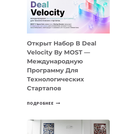
AI
YOUTH
CAMP
ДАЛ
30
Открыт Набор В Deal
ПОДРОСТКАМ
БИЛЕТ
Velocity By MOST —
В
Международную
IT-
Программу Для
ПРЕДПРИНИМАТЕЛЬСТВО
Технологических
Стартапов
ОТКРЫТ
ПОДРОБНЕЕ
НАБОР
В
DEAL
VELOCITY