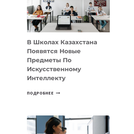
BY
MOST
—
МЕЖДУНАРОДНУЮ
ПРОГРАММУ
В Школах Казахстана
ДЛЯ
ТЕХНОЛОГИЧЕСКИХ
Появятся Новые
СТАРТАПОВ
Предметы По
Искусственному
Интеллекту
В
ПОДРОБНЕЕ
ШКОЛАХ
КАЗАХСТАНА
ПОЯВЯТСЯ
НОВЫЕ
ПРЕДМЕТЫ