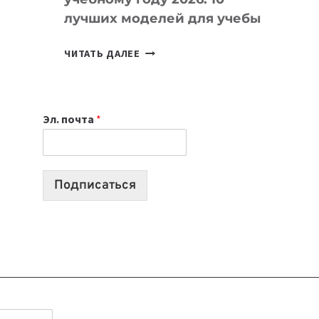
лучших моделей для учебы
КАКОЙ
ЧИТАТЬ ДАЛЕЕ
НОУТБУК
ВЫБРАТЬ
К
Эл. почта
*
УЧЕБНОМУ
ГОДУ
2026:
10
Подписаться
ЛУЧШИХ
МОДЕЛЕЙ
ДЛЯ
УЧЕБЫ