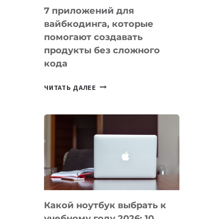
7 приложений для
вайбкодинга, которые
помогают создавать
продукты без сложного
кода
7
ЧИТАТЬ ДАЛЕЕ
ПРИЛОЖЕНИЙ
ДЛЯ
ВАЙБКОДИНГА,
КОТОРЫЕ
ПОМОГАЮТ
СОЗДАВАТЬ
ПРОДУКТЫ
БЕЗ
СЛОЖНОГО
Какой ноутбук выбрать к
КОДА
учебному году 2026: 10