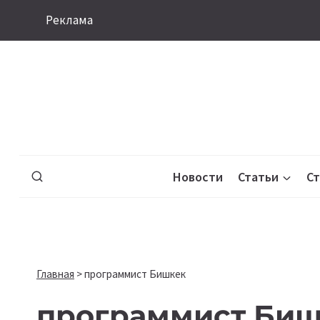
Перейти
Реклама
к
содержимому
Новости
Статьи
С
Главная
>
программист Бишкек
программист Би