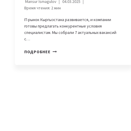
Mansur Ismagulov
04.03.2025
Время чтения:
2
мин
IT-рынок Кыргызстана развивается, и компании
готовы предлагать конкурентные условия
специалистам. Мы собрали 7 актуальных вакансий
с…
7
ПОДРОБНЕЕ
IT-
ВАКАНСИЙ
С
ЗАРПЛАТОЙ
ОТ
$2000
И
ВЫШЕ
В
КЫРГЫЗСТАНЕ