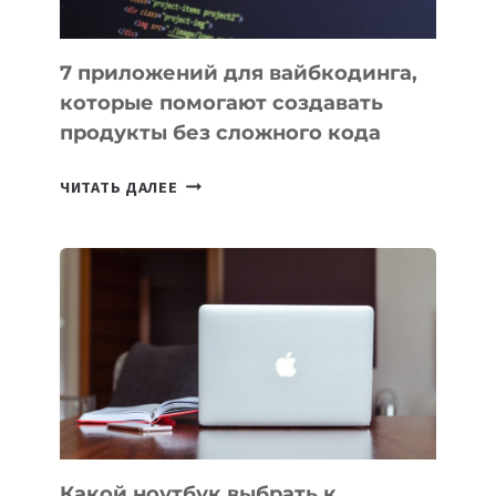
7 приложений для вайбкодинга,
которые помогают создавать
продукты без сложного кода
7
ЧИТАТЬ ДАЛЕЕ
ПРИЛОЖЕНИЙ
ДЛЯ
ВАЙБКОДИНГА,
КОТОРЫЕ
ПОМОГАЮТ
СОЗДАВАТЬ
ПРОДУКТЫ
БЕЗ
СЛОЖНОГО
КОДА
Какой ноутбук выбрать к