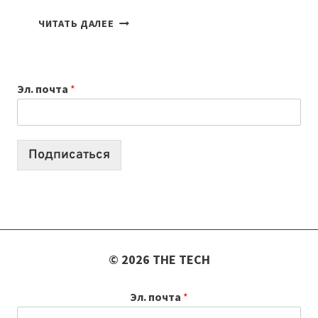
ПОДКАСТЫ
ЧИТАТЬ ДАЛЕЕ
ИЮЛЯ:
9
ВЫПУСКОВ
Эл. почта
*
О
ТЕХНОЛОГИЯХ,
ИИ-
АГЕНТАХ
Подписаться
И
СТАРТАПАХ
© 2026 THE TECH
Эл. почта
*