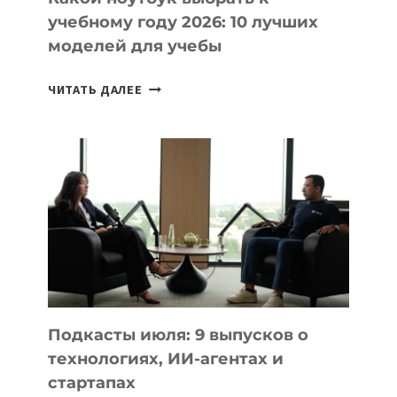
учебному году 2026: 10 лучших
моделей для учебы
КАКОЙ
ЧИТАТЬ ДАЛЕЕ
НОУТБУК
ВЫБРАТЬ
К
УЧЕБНОМУ
ГОДУ
2026:
10
ЛУЧШИХ
МОДЕЛЕЙ
ДЛЯ
УЧЕБЫ
Подкасты июля: 9 выпусков о
технологиях, ИИ-агентах и
стартапах