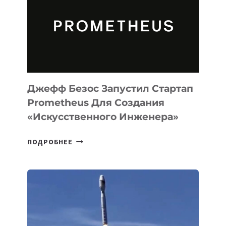
CODE
ДЛЯ
ПРОГРАММИРОВАНИЯ
НА
MACOS
И
LINUX
Джефф Безос Запустил Стартап
Prometheus Для Создания
«искусственного Инженера»
ДЖЕФФ
ПОДРОБНЕЕ
БЕЗОС
ЗАПУСТИЛ
СТАРТАП
PROMETHEUS
ДЛЯ
СОЗДАНИЯ