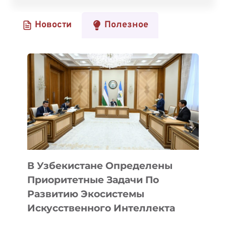
И
УНИКАЛЬНАЯ
Новости
Полезное
КОРПОРАТИВНАЯ
КУЛЬТУРА
СРАЗУ
ЖЕ
ЗАЦЕПИЛИ
МЕНЯ»,
—
СВЯТОСЛАВ
ВАСИЛЬЕВ
О
КАРЬЕРЕ
В
INDRIVE
В Узбекистане Определены
Приоритетные Задачи По
Развитию Экосистемы
Искусственного Интеллекта