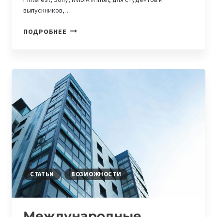
выпускников,…
PINTEREST
ПОДРОБНЕЕ
И
ADOBE.
ОПЛАЧИВАЕМЫЕ
СТАЖИРОВКИ
ДЛЯ
АЙТИШНИКОВ
В
КРУПНЫХ
КОМПАНИЯХ
МИРА
СТАТЬИ
ВОЗМОЖНОСТИ
Международные