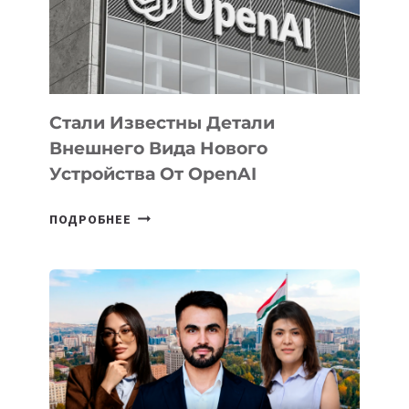
РАЗВИТИЮ
ЭКОСИСТЕМЫ
ИСКУССТВЕННОГО
ИНТЕЛЛЕКТА
Стали Известны Детали
Внешнего Вида Нового
Устройства От OpenAI
СТАЛИ
ПОДРОБНЕЕ
ИЗВЕСТНЫ
ДЕТАЛИ
ВНЕШНЕГО
ВИДА
НОВОГО
УСТРОЙСТВА
ОТ
OPENAI