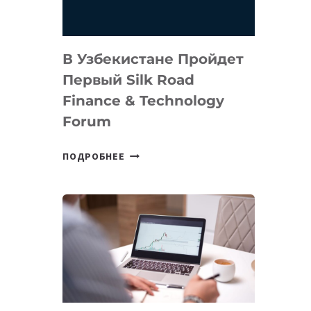
В Узбекистане Пройдет
Первый Silk Road
Finance & Technology
Forum
В
ПОДРОБНЕЕ
УЗБЕКИСТАНЕ
ПРОЙДЕТ
ПЕРВЫЙ
SILK
ROAD
FINANCE
&
TECHNOLOGY
FORUM