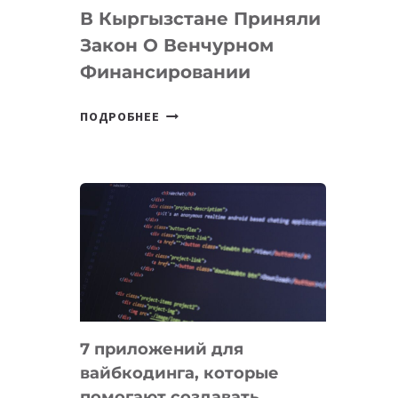
В Кыргызстане Приняли
Закон О Венчурном
Финансировании
В
ПОДРОБНЕЕ
КЫРГЫЗСТАНЕ
ПРИНЯЛИ
ЗАКОН
О
ВЕНЧУРНОМ
ФИНАНСИРОВАНИИ
7 приложений для
вайбкодинга, которые
помогают создавать