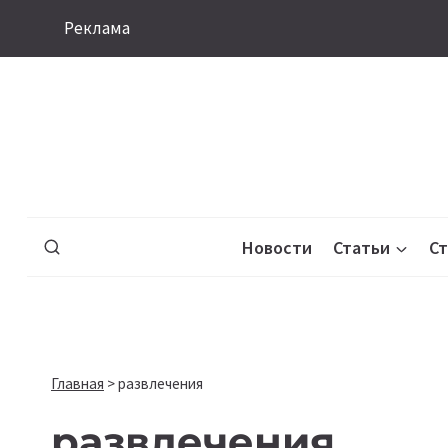
Перейти
Реклама
к
содержимому
Новости
Статьи
С
Главная
>
развлечения
развлечения