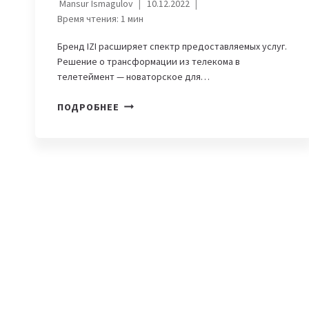
Mansur Ismagulov
10.12.2022
Время чтения:
1
мин
Бренд IZI расширяет спектр предоставляемых услуг.
Решение о трансформации из телекома в
телетеймент — новаторское для…
В
ПОДРОБНЕЕ
КАЗАХСТАНЕ
ПОЯВИЛСЯ
ПЕРВЫЙ
ОПЕРАТОР
РАЗВЛЕЧЕНИЙ