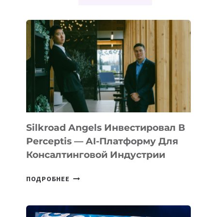
ИКТ
РЕСПУБЛИКИ
КОРЕЯ
ДОКТОР
ЛИ
ЧОН
ХО
Silkroad Angels Инвестировал В
Perceptis — AI-Платформу Для
Консалтинговой Индустрии
SILKROAD
ПОДРОБНЕЕ
ANGELS
ИНВЕСТИРОВАЛ
В