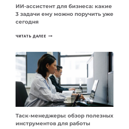
ИИ-ассистент для бизнеса: какие
3 задачи ему можно поручить уже
сегодня
ИИ-
ЧИТАТЬ ДАЛЕЕ
АССИСТЕНТ
ДЛЯ
БИЗНЕСА:
КАКИЕ
3
ЗАДАЧИ
ЕМУ
МОЖНО
ПОРУЧИТЬ
УЖЕ
СЕГОДНЯ
Таск-менеджеры: обзор полезных
инструментов для работы