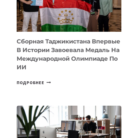
ФИЛЬМ
TENGRIDA:
CYBER
STEPPE
Сборная Таджикистана Впервые
В Истории Завоевала Медаль На
Международной Олимпиаде По
ИИ
СБОРНАЯ
ПОДРОБНЕЕ
ТАДЖИКИСТАНА
ВПЕРВЫЕ
В
ИСТОРИИ
ЗАВОЕВАЛА
МЕДАЛЬ
НА