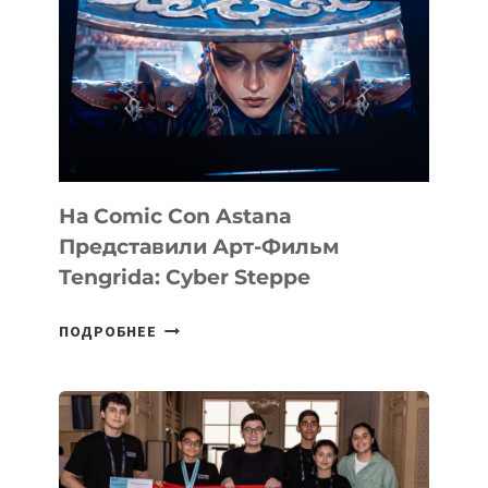
PERCEPTIS
—
AI-
ПЛАТФОРМУ
ДЛЯ
КОНСАЛТИНГОВОЙ
ИНДУСТРИИ
На Comic Con Astana
Представили Арт-Фильм
Tengrida: Cyber Steppe
НА
ПОДРОБНЕЕ
COMIC
CON
ASTANA
ПРЕДСТАВИЛИ
АРТ-