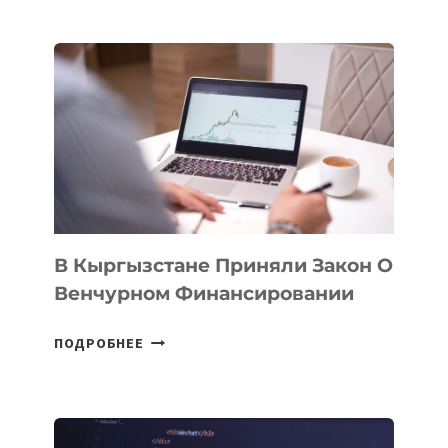
УЗБЕКИСТАНЕ
ПРОЙДЕТ
ПЕРВЫЙ
SILK
ROAD
FINANCE
&
TECHNOLOGY
FORUM
В Кыргызстане Приняли Закон О
Венчурном Финансировании
В
ПОДРОБНЕЕ
КЫРГЫЗСТАНЕ
ПРИНЯЛИ
ЗАКОН
О