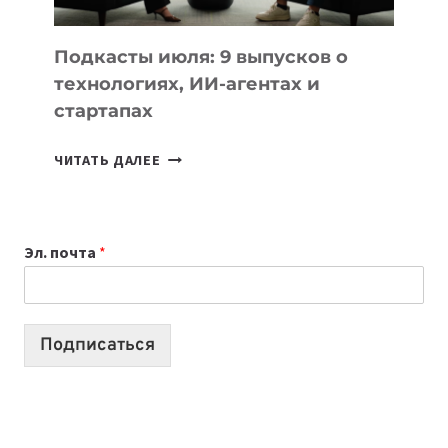
ДЛЯ
УЧЕБЫ
Подкасты июля: 9 выпусков о
технологиях, ИИ-агентах и
стартапах
ПОДКАСТЫ
ЧИТАТЬ ДАЛЕЕ
ИЮЛЯ:
9
ВЫПУСКОВ
Эл. почта
*
О
ТЕХНОЛОГИЯХ,
ИИ-
АГЕНТАХ
Подписаться
И
СТАРТАПАХ