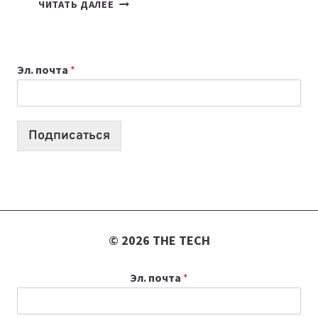
7
ЧИТАТЬ ДАЛЕЕ
ПРИЛОЖЕНИЙ
ДЛЯ
ВАЙБКОДИНГА,
Эл. почта
*
КОТОРЫЕ
ПОМОГАЮТ
СОЗДАВАТЬ
ПРОДУКТЫ
Подписаться
БЕЗ
СЛОЖНОГО
КОДА
© 2026 THE TECH
Эл. почта
*