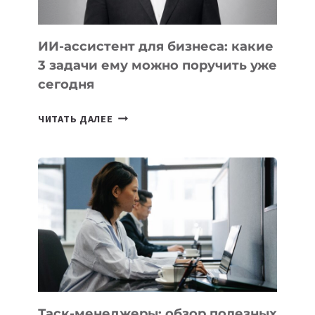
ИИ-ассистент для бизнеса: какие
3 задачи ему можно поручить уже
сегодня
ИИ-
ЧИТАТЬ ДАЛЕЕ
АССИСТЕНТ
ДЛЯ
БИЗНЕСА:
КАКИЕ
3
ЗАДАЧИ
ЕМУ
МОЖНО
ПОРУЧИТЬ
УЖЕ
СЕГОДНЯ
Таск-менеджеры: обзор полезных