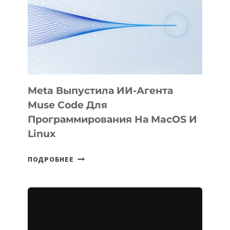
BÖRÜ
НА
SIGGRAPH
2026
Meta Выпустила ИИ-Агента
Muse Code Для
Программирования На MacOS И
Linux
META
ПОДРОБНЕЕ
ВЫПУСТИЛА
ИИ-
АГЕНТА
MUSE
CODE