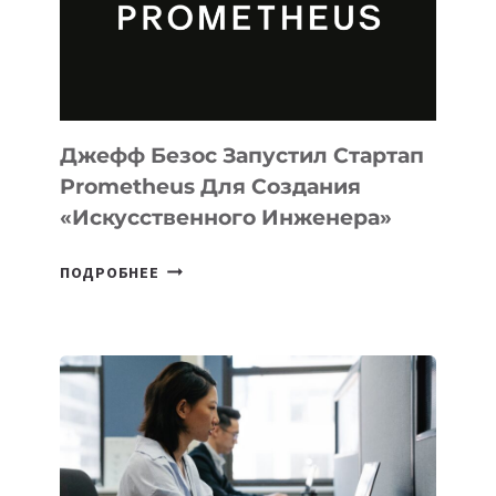
ДЛЯ
ПРОГРАММИРОВАНИЯ
НА
MACOS
И
LINUX
Джефф Безос Запустил Стартап
Prometheus Для Создания
«искусственного Инженера»
ДЖЕФФ
ПОДРОБНЕЕ
БЕЗОС
ЗАПУСТИЛ
СТАРТАП
PROMETHEUS
ДЛЯ
СОЗДАНИЯ
«ИСКУССТВЕННОГО
ИНЖЕНЕРА»