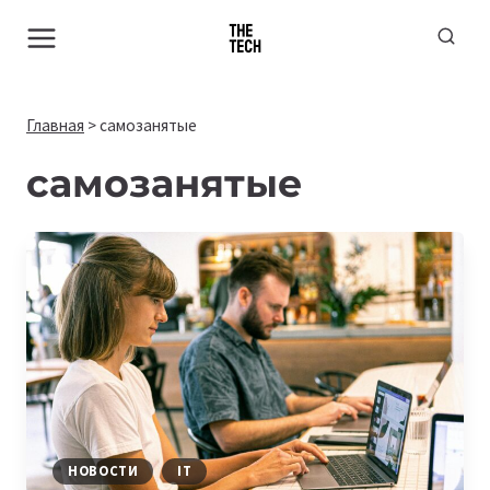
Перейти
к
содержимому
Главная
>
самозанятые
самозанятые
НОВОСТИ
IT