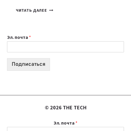
КАКОЙ
ЧИТАТЬ ДАЛЕЕ
НОУТБУК
ВЫБРАТЬ
К
Эл. почта
*
УЧЕБНОМУ
ГОДУ
2026:
10
Подписаться
ЛУЧШИХ
МОДЕЛЕЙ
ДЛЯ
УЧЕБЫ
© 2026 THE TECH
Эл. почта
*