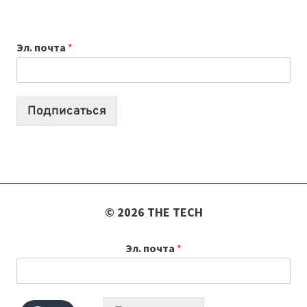
ДЛЯ
ВАЙБКОДИНГА,
Эл. почта
*
КОТОРЫЕ
ПОМОГАЮТ
СОЗДАВАТЬ
ПРОДУКТЫ
Подписаться
БЕЗ
СЛОЖНОГО
КОДА
© 2026 THE TECH
Эл. почта
*