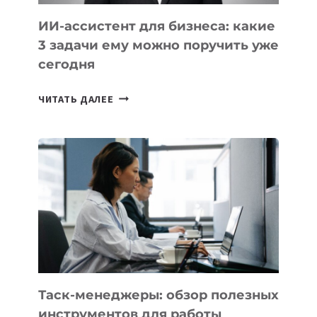
ИИ-ассистент для бизнеса: какие
3 задачи ему можно поручить уже
сегодня
ИИ-
ЧИТАТЬ ДАЛЕЕ
АССИСТЕНТ
ДЛЯ
БИЗНЕСА:
КАКИЕ
3
ЗАДАЧИ
ЕМУ
МОЖНО
ПОРУЧИТЬ
УЖЕ
СЕГОДНЯ
Таск-менеджеры: обзор полезных
инструментов для работы