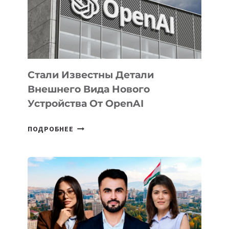
РАЗВИТИЮ
ЭКОСИСТЕМЫ
ИСКУССТВЕННОГО
ИНТЕЛЛЕКТА
Стали Известны Детали
Внешнего Вида Нового
Устройства От OpenAI
СТАЛИ
ПОДРОБНЕЕ
ИЗВЕСТНЫ
ДЕТАЛИ
ВНЕШНЕГО
ВИДА
НОВОГО
УСТРОЙСТВА
ОТ
OPENAI