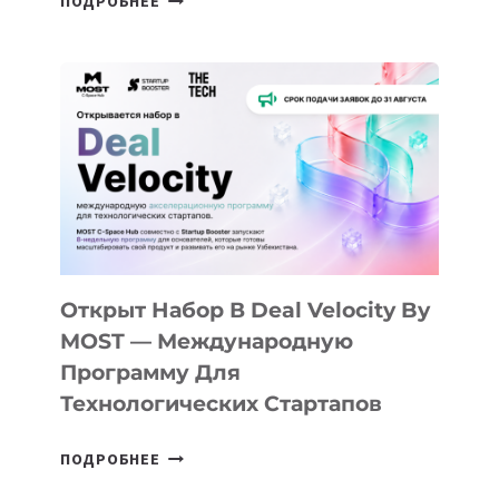
ПОДРОБНЕЕ
ДОЛИНЫ
ДО
АЛМАТЫ:
КАК
AI
YOUTH
CAMP
ДАЛ
30
ПОДРОСТКАМ
БИЛЕТ
Открыт Набор В Deal Velocity By
В
MOST — Международную
IT-
Программу Для
ПРЕДПРИНИМАТЕЛЬСТВО
Технологических Стартапов
ОТКРЫТ
ПОДРОБНЕЕ
НАБОР