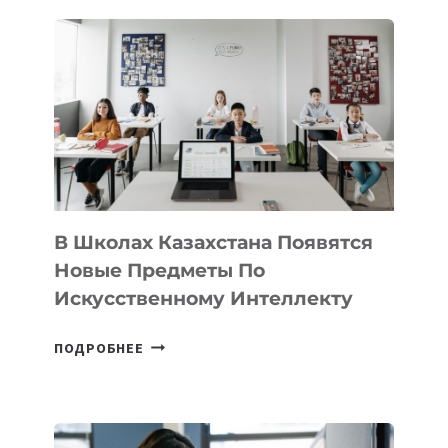
В
DEAL
VELOCITY
BY
MOST
—
МЕЖДУНАРОДНУЮ
ПРОГРАММУ
ДЛЯ
ТЕХНОЛОГИЧЕСКИХ
В Школах Казахстана Появятся
СТАРТАПОВ
Новые Предметы По
Искусственному Интеллекту
В
ПОДРОБНЕЕ
ШКОЛАХ
КАЗАХСТАНА
ПОЯВЯТСЯ
НОВЫЕ