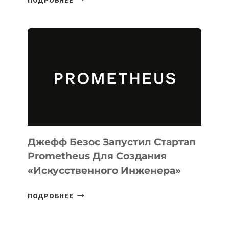
ВЫПУСТИЛА
ИИ-
АГЕНТА
MUSE
CODE
ДЛЯ
ПРОГРАММИРОВАНИЯ
НА
MACOS
И
LINUX
Джефф Безос Запустил Стартап
Prometheus Для Создания
«искусственного Инженера»
ДЖЕФФ
ПОДРОБНЕЕ
БЕЗОС
ЗАПУСТИЛ