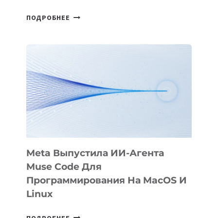
HIGGSFIELD
ПОДРОБНЕЕ
ПРЕЗЕНТОВАЛА
АНИМАЦИОННЫЙ
ФИЛЬМ
KÖK
BÖRÜ
НА
SIGGRAPH
2026
Meta Выпустила ИИ-Агента
Muse Code Для
Программирования На MacOS И
Linux
META
ПОДРОБНЕЕ