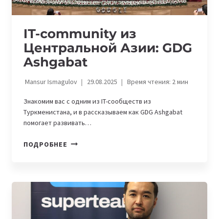
IT-community из
Центральной Азии: GDG
Ashgabat
Mansur Ismagulov
29.08.2025
Время чтения:
2
мин
Знакомим вас с одним из IT-сообществ из
Туркменистана, и в рассказываем как GDG Ashgabat
помогает развивать…
IT-
ПОДРОБНЕЕ
COMMUNITY
ИЗ
ЦЕНТРАЛЬНОЙ
АЗИИ:
GDG
ASHGABAT