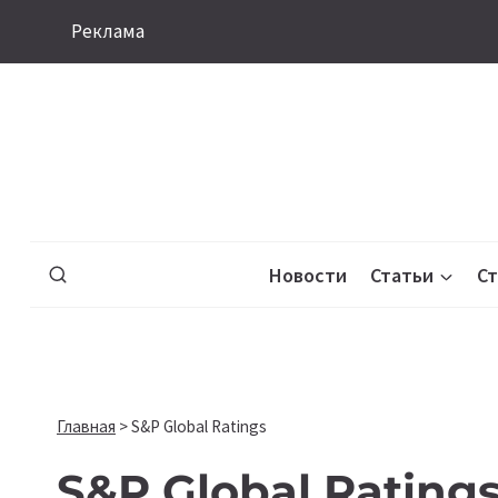
Перейти
Реклама
к
содержимому
Новости
Статьи
С
Главная
>
S&P Global Ratings
S&P Global Rating