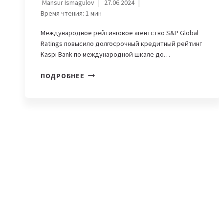
Mansur Ismagulov
27.06.2024
Время чтения:
1
мин
Международное рейтинговое агентство S&P Global
Ratings повысило долгосрочный кредитный рейтинг
Kaspi Вank по международной шкале до…
АГЕНТСТВО
ПОДРОБНЕЕ
S&P
GLOBAL
RATINGS
ПОВЫСИЛО
РЕЙТИНГ
KASPI
ВANK