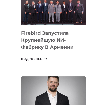
ВТОРОЕ
МЕСТО
НА
МЕЖДУНАРОДНОЙ
ОЛИМПИАДЕ
Firebird Запустила
ПО
ИИ
Крупнейшую ИИ-
Фабрику В Армении
FIREBIRD
ПОДРОБНЕЕ
ЗАПУСТИЛА
КРУПНЕЙШУЮ
ИИ-
ФАБРИКУ
В
АРМЕНИИ