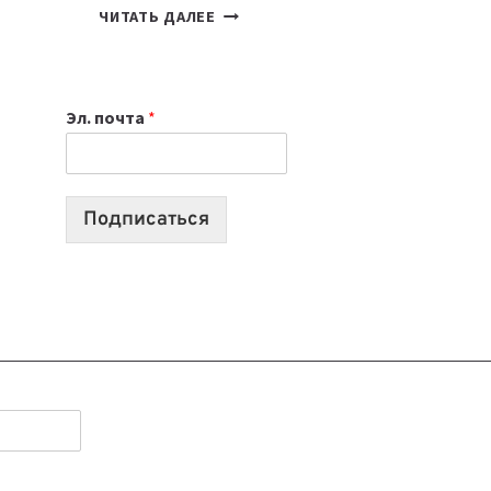
7
ЧИТАТЬ ДАЛЕЕ
ПРИЛОЖЕНИЙ
ДЛЯ
ВАЙБКОДИНГА,
Эл. почта
*
КОТОРЫЕ
ПОМОГАЮТ
СОЗДАВАТЬ
ПРОДУКТЫ
Подписаться
БЕЗ
СЛОЖНОГО
КОДА