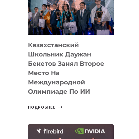
ЗАВОЕВАЛА
МЕДАЛЬ
НА
МЕЖДУНАРОДНОЙ
ОЛИМПИАДЕ
Казахстанский
ПО
ИИ
Школьник Даужан
Бекетов Занял Второе
Место На
Международной
Олимпиаде По ИИ
КАЗАХСТАНСКИЙ
ПОДРОБНЕЕ
ШКОЛЬНИК
ДАУЖАН
БЕКЕТОВ
ЗАНЯЛ