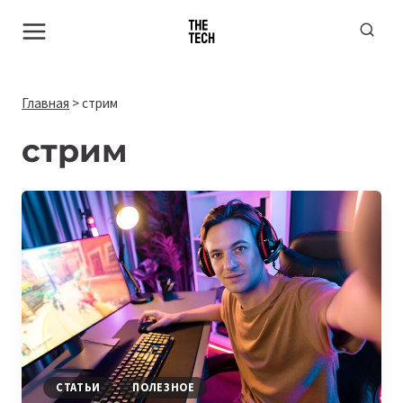
Перейти
к
содержимому
Главная
>
стрим
стрим
СТАТЬИ
ПОЛЕЗНОЕ