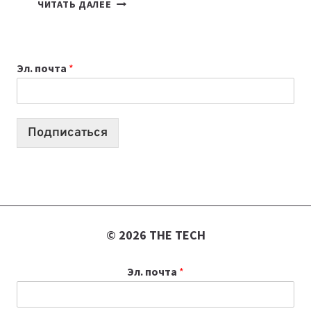
7
ЧИТАТЬ ДАЛЕЕ
ПРИЛОЖЕНИЙ
ДЛЯ
ВАЙБКОДИНГА,
Эл. почта
*
КОТОРЫЕ
ПОМОГАЮТ
СОЗДАВАТЬ
ПРОДУКТЫ
Подписаться
БЕЗ
СЛОЖНОГО
КОДА
© 2026 THE TECH
Эл. почта
*