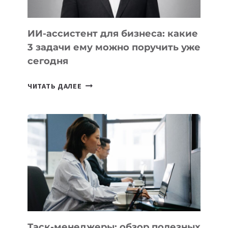
ИИ-ассистент для бизнеса: какие
3 задачи ему можно поручить уже
сегодня
ИИ-
ЧИТАТЬ ДАЛЕЕ
АССИСТЕНТ
ДЛЯ
БИЗНЕСА:
КАКИЕ
3
ЗАДАЧИ
ЕМУ
МОЖНО
ПОРУЧИТЬ
УЖЕ
СЕГОДНЯ
Таск-менеджеры: обзор полезных