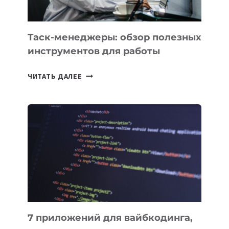
ПОРУЧИТЬ
УЖЕ
СЕГОДНЯ
Таск-менеджеры: обзор полезных
инструментов для работы
ТАСК-
ЧИТАТЬ ДАЛЕЕ
МЕНЕДЖЕРЫ:
ОБЗОР
ПОЛЕЗНЫХ
ИНСТРУМЕНТОВ
ДЛЯ
РАБОТЫ
7 приложений для вайбкодинга,