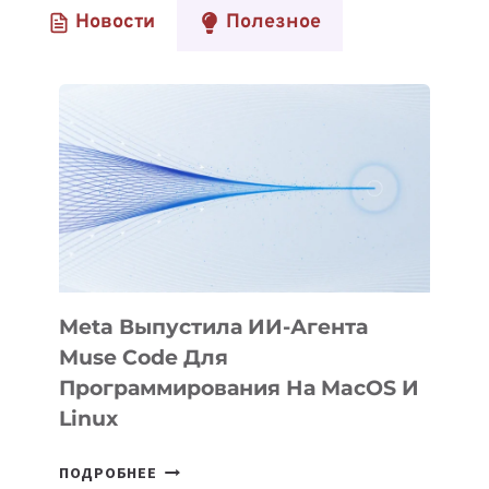
Новости
Полезное
ҚАЗАҚСТАНҒА
КӨШУ
КЕЗІНДЕ
БЕЙІМДЕЛУГЕ
КӨМЕКТЕСЕТІН
23
ПАЙДАЛЫ
ҚОСЫМША
Meta Выпустила ИИ-Агента
Muse Code Для
Программирования На MacOS И
Linux
META
ПОДРОБНЕЕ