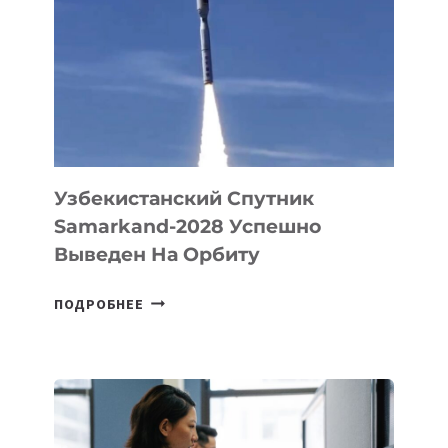
PROMETHEUS
ДЛЯ
СОЗДАНИЯ
«ИСКУССТВЕННОГО
ИНЖЕНЕРА»
Узбекистанский Спутник
Samarkand-2028 Успешно
Выведен На Орбиту
УЗБЕКИСТАНСКИЙ
ПОДРОБНЕЕ
СПУТНИК
SAMARKAND-
2028
УСПЕШНО
ВЫВЕДЕН
НА