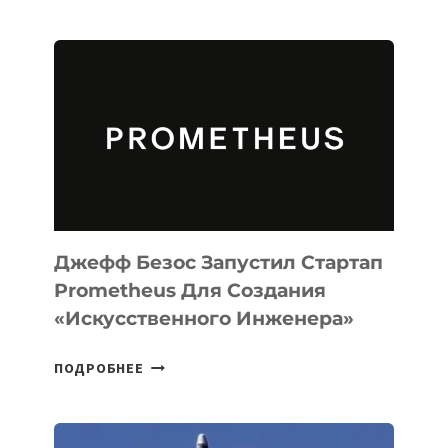
ВЫПУСТИЛА
ИИ-
АГЕНТА
MUSE
CODE
ДЛЯ
ПРОГРАММИРОВАНИЯ
НА
MACOS
И
LINUX
Джефф Безос Запустил Стартап
Prometheus Для Создания
«искусственного Инженера»
ДЖЕФФ
ПОДРОБНЕЕ
БЕЗОС
ЗАПУСТИЛ
СТАРТАП