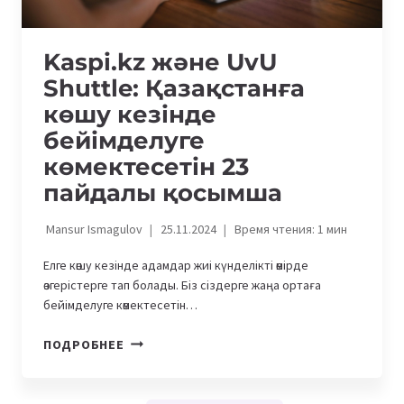
Kaspi.kz және UvU
Shuttle: Қазақстанға
көшу кезінде
бейімделуге
көмектесетін 23
пайдалы қосымша
Mansur Ismagulov
25.11.2024
Время чтения:
1
мин
Елге көшу кезінде адамдар жиі күнделікті өмірде
өзгерістерге тап болады. Біз сіздерге жаңа ортаға
бейімделуге көмектесетін…
KASPI.KZ
ПОДРОБНЕЕ
ЖӘНЕ
UVU
SHUTTLE: