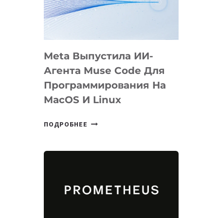
НА
SIGGRAPH
2026
Meta Выпустила ИИ-
Агента Muse Code Для
Программирования На
MacOS И Linux
META
ПОДРОБНЕЕ
ВЫПУСТИЛА
ИИ-
АГЕНТА
MUSE
CODE
ДЛЯ
ПРОГРАММИРОВАНИЯ