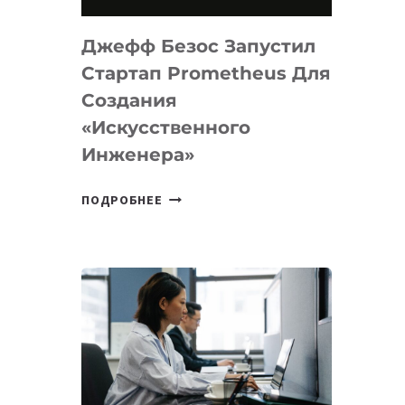
НА
MACOS
Джефф Безос Запустил
И
LINUX
Стартап Prometheus Для
Создания
«искусственного
Инженера»
ДЖЕФФ
ПОДРОБНЕЕ
БЕЗОС
ЗАПУСТИЛ
СТАРТАП
PROMETHEUS
ДЛЯ
СОЗДАНИЯ
«ИСКУССТВЕННОГО
ИНЖЕНЕРА»