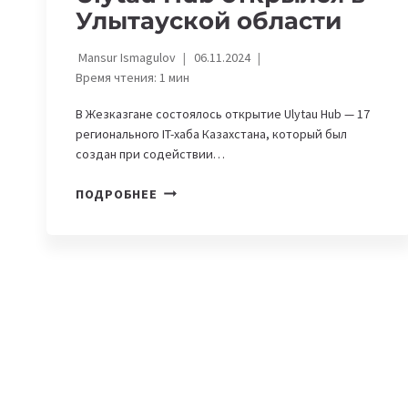
Улытауской области
Mansur Ismagulov
06.11.2024
Время чтения:
1
мин
В Жезказгане состоялось открытие Ulytau Hub — 17
регионального IT-хаба Казахстана, который был
создан при содействии…
ЦЕНТР
ПОДРОБНЕЕ
ЦИФРОВЫХ
ТЕХНОЛОГИЙ
И
IT-
ПРЕДПРИНИМАТЕЛЬСТВА
ULYTAU
HUB
ОТКРЫЛСЯ
В
УЛЫТАУСКОЙ