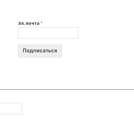
НОУТБУК
ВЫБРАТЬ
К
Эл. почта
*
УЧЕБНОМУ
ГОДУ
2026:
10
Подписаться
ЛУЧШИХ
МОДЕЛЕЙ
ДЛЯ
УЧЕБЫ