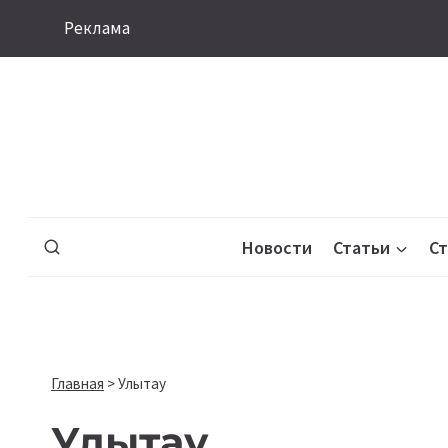
Перейти
Реклама
к
содержимому
Новости
Статьи
С
Главная
>
Улытау
Улытау