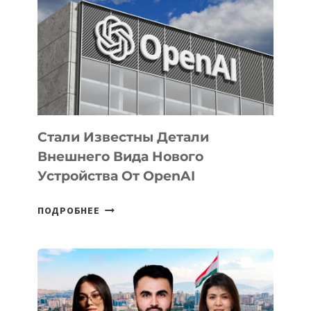
ЗАДАЧИ
ПО
РАЗВИТИЮ
ЭКОСИСТЕМЫ
ИСКУССТВЕННОГО
ИНТЕЛЛЕКТА
Стали Известны Детали
Внешнего Вида Нового
Устройства От OpenAI
СТАЛИ
ПОДРОБНЕЕ
ИЗВЕСТНЫ
ДЕТАЛИ
ВНЕШНЕГО
ВИДА
НОВОГО
УСТРОЙСТВА