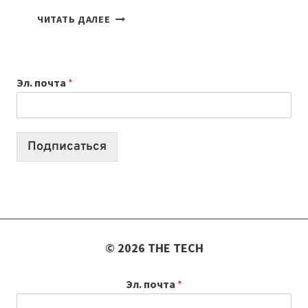
7
ЧИТАТЬ ДАЛЕЕ
ПРИЛОЖЕНИЙ
ДЛЯ
ВАЙБКОДИНГА,
Эл. почта
*
КОТОРЫЕ
ПОМОГАЮТ
СОЗДАВАТЬ
ПРОДУКТЫ
Подписаться
БЕЗ
СЛОЖНОГО
КОДА
© 2026 THE TECH
Эл. почта
*