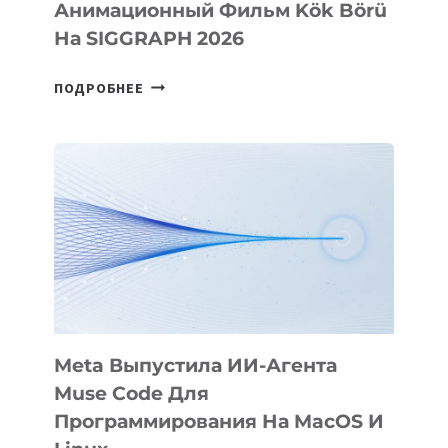
Анимационный Фильм Kök Börü
На SIGGRAPH 2026
HIGGSFIELD
ПОДРОБНЕЕ
ПРЕЗЕНТОВАЛА
АНИМАЦИОННЫЙ
ФИЛЬМ
KÖK
BÖRÜ
НА
SIGGRAPH
2026
Meta Выпустила ИИ-Агента
Muse Code Для
Программирования На MacOS И