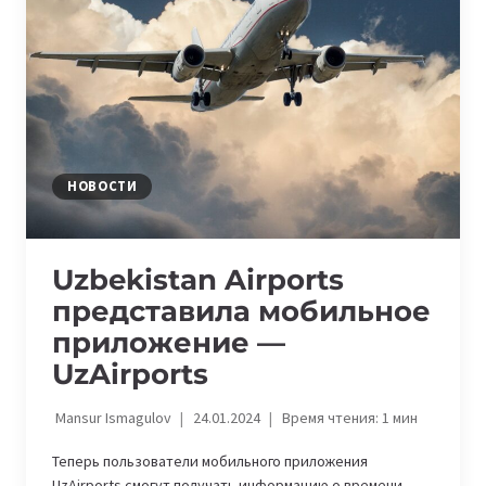
ЖИЗНИ
В
ЦЕНТРАЛЬНОЙ
АЗИИ
НОВОСТИ
Uzbekistan Airports
представила мобильное
приложение —
UzAirports
Mansur Ismagulov
24.01.2024
Время чтения:
1
мин
Теперь пользователи мобильного приложения
UzAirports смогут получать информацию о времени