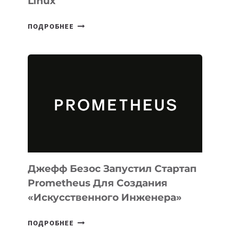
Linux
META
ПОДРОБНЕЕ
ВЫПУСТИЛА
ИИ-
АГЕНТА
MUSE
CODE
ДЛЯ
ПРОГРАММИРОВАНИЯ
НА
MACOS
И
LINUX
Джефф Безос Запустил Стартап
Prometheus Для Создания
«искусственного Инженера»
ДЖЕФФ
ПОДРОБНЕЕ