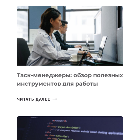
ДЛЯ
БИЗНЕСА:
КАКИЕ
3
ЗАДАЧИ
ЕМУ
МОЖНО
ПОРУЧИТЬ
УЖЕ
СЕГОДНЯ
Таск-менеджеры: обзор полезных
инструментов для работы
ТАСК-
ЧИТАТЬ ДАЛЕЕ
МЕНЕДЖЕРЫ:
ОБЗОР
ПОЛЕЗНЫХ
ИНСТРУМЕНТОВ
ДЛЯ