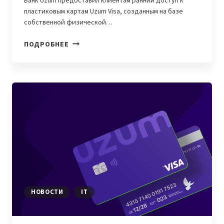
пластиковым картам Uzum Visa, созданным на базе
собственной физической…
UZUM
ПОДРОБНЕЕ
BANK
И
VISA
ЗАПУСТИЛИ
ПЛАСТИКОВЫЕ
ДЕБЕТОВЫЕ
КАРТЫ
НОВОСТИ
IT