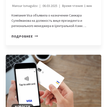
Mansur Ismagulov
06.03.2025
Время чтения:
1
мин
Компания Visa объявила о назначении Санжара
Сулейманова на должность вице-президента и
регионального менеджера в Центральной Азии….
САНЖАР
ПОДРОБНЕЕ
СУЛЕЙМАНОВ
НАЗНАЧЕН
ВИЦЕ-
ПРЕЗИДЕНТОМ
И
РЕГИОНАЛЬНЫМ
МЕНЕДЖЕРОМ
В
ЦЕНТРАЛЬНОЙ
АЗИИ
В
VISA
НОВОСТИ