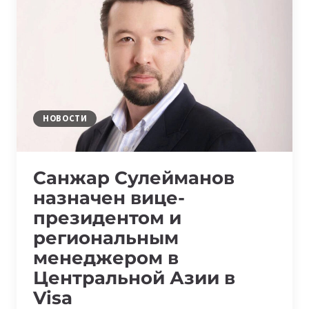
NEXT
ОТ
VISA
И
MBANK
НОВОСТИ
Санжар Сулейманов
назначен вице-
президентом и
региональным
менеджером в
Центральной Азии в
Visa