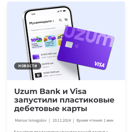
TAP
TO
ADD
CARD
ДЛЯ
БЫСТРОГО
И
БЕЗОПАСНОГО
ДОБАВЛЕНИЯ
КАРТ
НОВОСТИ
В
ЦИФРОВЫЕ
КОШЕЛЬКИ
Uzum Bank и Visa
запустили пластиковые
дебетовые карты
Mansur Ismagulov
20.12.2024
Время чтения:
1
мин
Банк Uzum предоставил клиентам ранний доступ к