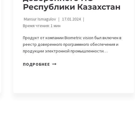
Республики Казахстан
Mansur Ismagulov
17.01.2024
Время чтения:
1
мин
Продукт от компании Biometric vision был включен в
реестр доверенного программного обеспечения и
продукции электронной промышленности…
КАЗАХСТАНСКИЙ
ПОДРОБНЕЕ
СТАРТАП
BIOMETRIC
VISION
БЫЛ
ВКЛЮЧЕН
В
РЕЕСТР
ДОВЕРЕННОГО
ПО
РЕСПУБЛИКИ