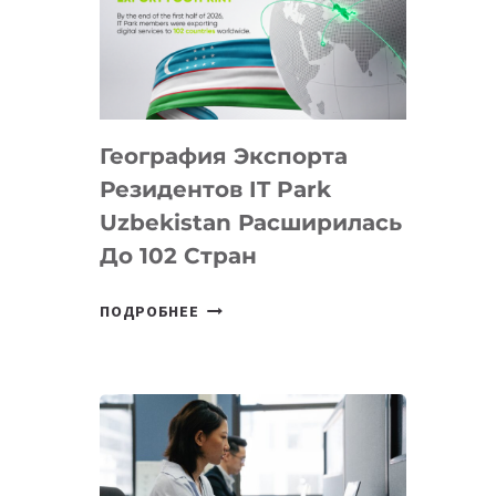
ПРЕДМЕТЫ
ПО
ИСКУССТВЕННОМУ
ИНТЕЛЛЕКТУ
География Экспорта
Резидентов IT Park
Uzbekistan Расширилась
До 102 Стран
ГЕОГРАФИЯ
ПОДРОБНЕЕ
ЭКСПОРТА
РЕЗИДЕНТОВ
IT
PARK
UZBEKISTAN
РАСШИРИЛАСЬ