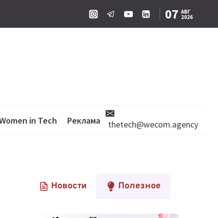
07
АВГ
2026
Women in Tech
Реклама
thetech@wecom.agency
Новости
Полезное