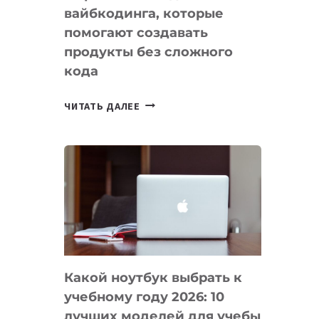
вайбкодинга, которые
помогают создавать
продукты без сложного
кода
7
ЧИТАТЬ ДАЛЕЕ
ПРИЛОЖЕНИЙ
ДЛЯ
ВАЙБКОДИНГА,
КОТОРЫЕ
ПОМОГАЮТ
СОЗДАВАТЬ
ПРОДУКТЫ
БЕЗ
СЛОЖНОГО
Какой ноутбук выбрать к
КОДА
учебному году 2026: 10
лучших моделей для учебы