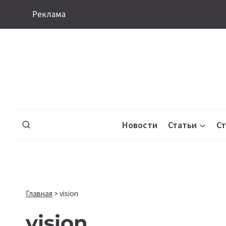
Перейти
Реклама
к
содержимому
Новости
Статьи
С
Главная
>
vision
vision