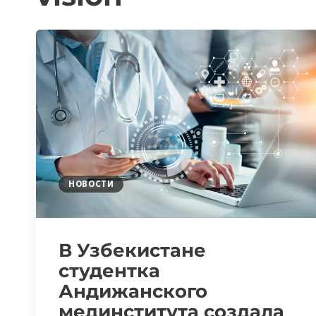
НОВОСТИ
В Узбекистане
студентка
Андижанского
мединститута создала