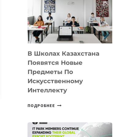
DEAL
VELOCITY
BY
MOST
—
МЕЖДУНАРОДНУЮ
ПРОГРАММУ
В Школах Казахстана
ДЛЯ
ТЕХНОЛОГИЧЕСКИХ
Появятся Новые
СТАРТАПОВ
Предметы По
Искусственному
Интеллекту
В
ПОДРОБНЕЕ
ШКОЛАХ
КАЗАХСТАНА
ПОЯВЯТСЯ
НОВЫЕ