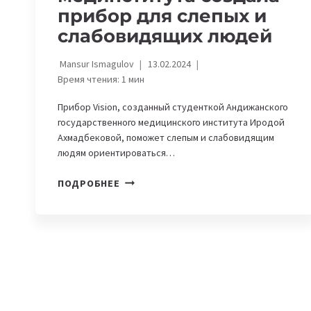
прибор для слепых и
слабовидящих людей
Mansur Ismagulov
13.02.2024
Время чтения:
1
мин
Прибор Vision, созданный студенткой Андижанского
государственного медицинского института Иродой
Ахмадбековой, поможет слепым и слабовидящим
людям ориентироваться…
В
ПОДРОБНЕЕ
УЗБЕКИСТАНЕ
СТУДЕНТКА
АНДИЖАНСКОГО
МЕДИНСТИТУТА
СОЗДАЛА
ПРИБОР
ДЛЯ
СЛЕПЫХ