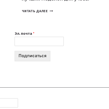
КАКОЙ
ЧИТАТЬ ДАЛЕЕ
НОУТБУК
ВЫБРАТЬ
К
Эл. почта
*
УЧЕБНОМУ
ГОДУ
2026:
10
Подписаться
ЛУЧШИХ
МОДЕЛЕЙ
ДЛЯ
УЧЕБЫ