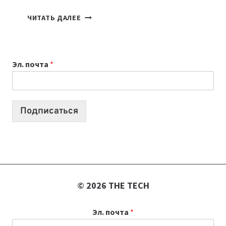
7
ЧИТАТЬ ДАЛЕЕ
ПРИЛОЖЕНИЙ
ДЛЯ
ВАЙБКОДИНГА,
Эл. почта
*
КОТОРЫЕ
ПОМОГАЮТ
СОЗДАВАТЬ
ПРОДУКТЫ
Подписаться
БЕЗ
СЛОЖНОГО
КОДА
© 2026 THE TECH
Эл. почта
*