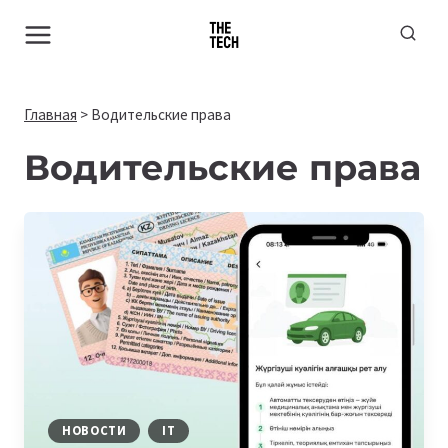
Перейти
к
содержимому
Главная
>
Водительские права
Водительские права
НОВОСТИ
IT