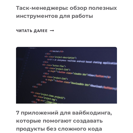
СЕГОДНЯ
Таск-менеджеры: обзор полезных
инструментов для работы
ТАСК-
ЧИТАТЬ ДАЛЕЕ
МЕНЕДЖЕРЫ:
ОБЗОР
ПОЛЕЗНЫХ
ИНСТРУМЕНТОВ
ДЛЯ
РАБОТЫ
7 приложений для вайбкодинга,
которые помогают создавать
продукты без сложного кода