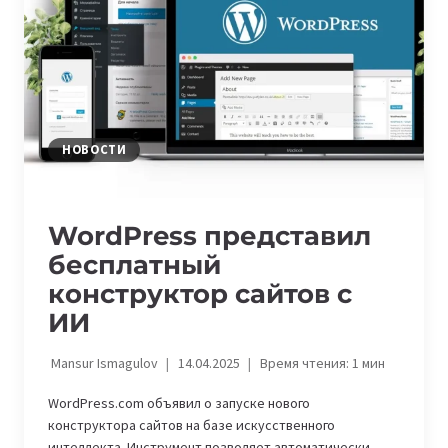
TILDA,
WEBFLOW
ИЛИ
САЙТ
С
НУЛЯ
НОВОСТИ
WordPress представил
бесплатный
конструктор сайтов с
ИИ
Mansur Ismagulov
14.04.2025
Время чтения:
1
мин
WordPress.com объявил о запуске нового
конструктора сайтов на базе искусственного
интеллекта. Инструмент позволяет автоматически