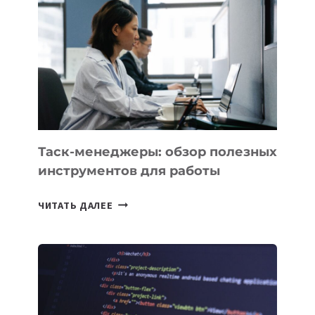
БИЗНЕСА:
КАКИЕ
3
ЗАДАЧИ
ЕМУ
МОЖНО
ПОРУЧИТЬ
УЖЕ
СЕГОДНЯ
Таск-менеджеры: обзор полезных
инструментов для работы
ТАСК-
ЧИТАТЬ ДАЛЕЕ
МЕНЕДЖЕРЫ:
ОБЗОР
ПОЛЕЗНЫХ
ИНСТРУМЕНТОВ
ДЛЯ
РАБОТЫ