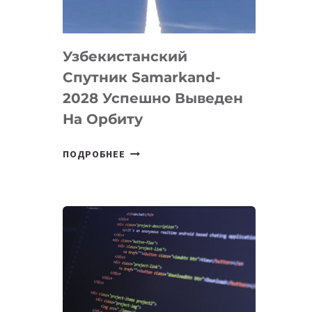
«ИСКУССТВЕННОГО
ИНЖЕНЕРА»
Узбекистанский
Спутник Samarkand-
2028 Успешно Выведен
На Орбиту
УЗБЕКИСТАНСКИЙ
ПОДРОБНЕЕ
СПУТНИК
SAMARKAND-
2028
УСПЕШНО
ВЫВЕДЕН
НА
ОРБИТУ