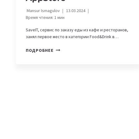
Mansur Ismagulov
13.03.2024
Время чтения:
1
мин
SaveIT, сервис по заказу еды из кафе и ресторанов,
занял первое место в категории Food&Drink в…
КАЗАХСТАНСКИЙ
ПОДРОБНЕЕ
СЕРВИС
ПО
ЗАКАЗУ
ЕДЫ
ЗАНЯЛ
ПЕРВОЕ
МЕСТО
В
APPSTORE