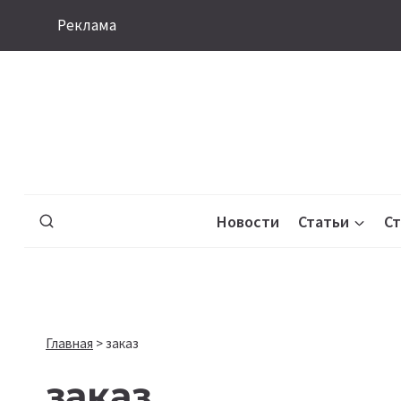
Перейти
Реклама
к
содержимому
Новости
Статьи
С
Главная
>
заказ
заказ