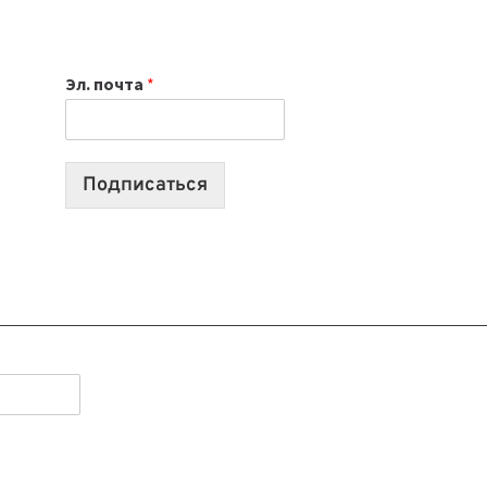
ИЮЛЯ:
9
ВЫПУСКОВ
Эл. почта
*
О
ТЕХНОЛОГИЯХ,
ИИ-
АГЕНТАХ
Подписаться
И
СТАРТАПАХ