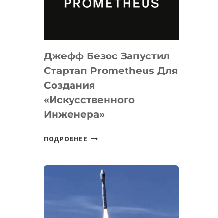
ДЛЯ
ПРОГРАММИРОВАНИЯ
НА
MACOS
Джефф Безос Запустил
И
LINUX
Стартап Prometheus Для
Создания
«искусственного
Инженера»
ДЖЕФФ
ПОДРОБНЕЕ
БЕЗОС
ЗАПУСТИЛ
СТАРТАП
PROMETHEUS
ДЛЯ
СОЗДАНИЯ