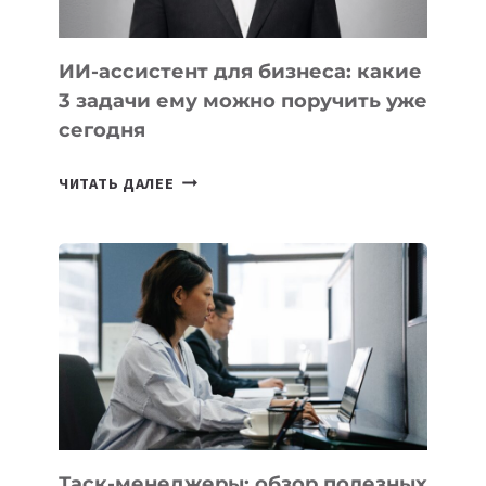
ИИ-ассистент для бизнеса: какие
3 задачи ему можно поручить уже
сегодня
ИИ-
ЧИТАТЬ ДАЛЕЕ
АССИСТЕНТ
ДЛЯ
БИЗНЕСА:
КАКИЕ
3
ЗАДАЧИ
ЕМУ
МОЖНО
ПОРУЧИТЬ
УЖЕ
СЕГОДНЯ
Таск-менеджеры: обзор полезных