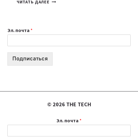
7
ЧИТАТЬ ДАЛЕЕ
ПРИЛОЖЕНИЙ
ДЛЯ
ВАЙБКОДИНГА,
Эл. почта
*
КОТОРЫЕ
ПОМОГАЮТ
СОЗДАВАТЬ
ПРОДУКТЫ
Подписаться
БЕЗ
СЛОЖНОГО
КОДА
© 2026 THE TECH
Эл. почта
*