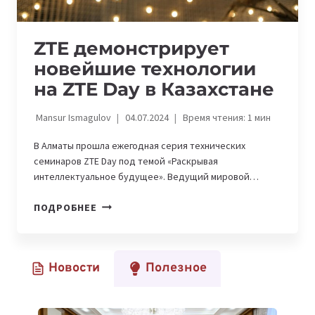
ZTE демонстрирует
новейшие технологии
на ZTE Day в Казахстане
Mansur Ismagulov
04.07.2024
Время чтения:
1
мин
В Алматы прошла ежегодная серия технических
семинаров ZTE Day под темой «Раскрывая
интеллектуальное будущее». Ведущий мировой…
ZTE
ПОДРОБНЕЕ
ДЕМОНСТРИРУЕТ
НОВЕЙШИЕ
ТЕХНОЛОГИИ
Новости
Полезное
НА
ZTE
DAY