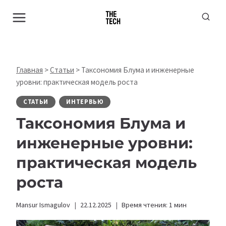
Перейти
к
содержимому
Главная
>
Статьи
>
Таксономия Блума и инженерные
уровни: практическая модель роста
СТАТЬИ
ИНТЕРВЬЮ
Таксономия Блума и
инженерные уровни:
практическая модель
роста
Mansur Ismagulov
22.12.2025
Время чтения:
1
мин