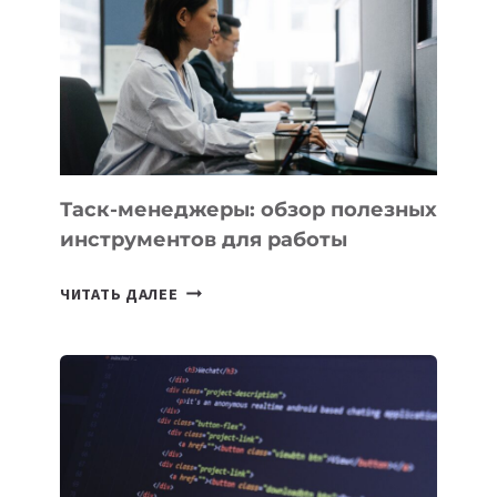
КАКИЕ
3
ЗАДАЧИ
ЕМУ
МОЖНО
ПОРУЧИТЬ
УЖЕ
СЕГОДНЯ
Таск-менеджеры: обзор полезных
инструментов для работы
ТАСК-
ЧИТАТЬ ДАЛЕЕ
МЕНЕДЖЕРЫ:
ОБЗОР
ПОЛЕЗНЫХ
ИНСТРУМЕНТОВ
ДЛЯ
РАБОТЫ