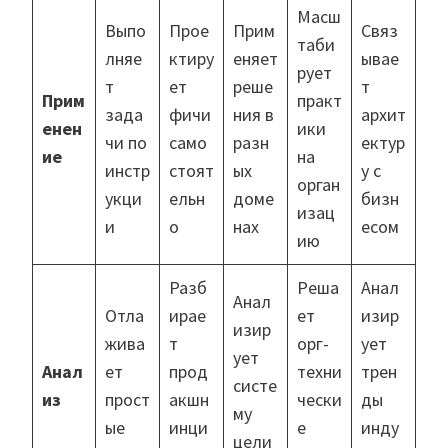
Масш
Выпо
Прое
Прим
Связ
таби
лняе
ктиру
еняет
ывае
рует
т
ет
реше
т
Прим
практ
зада
фичи
ния в
архит
енен
ики
чи по
само
разн
ектур
ие
на
инстр
стоят
ых
у с
орган
укци
ельн
доме
бизн
изац
и
о
нах
есом
ию
Разб
Реша
Анал
Анал
Отла
ирае
ет
изир
изир
жива
т
орг-
ует
ует
Анал
ет
прод
техни
трен
систе
из
прост
акшн
чески
ды
му
ые
инци
е
инду
цели