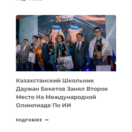
ТАДЖИКИСТАНА
ВПЕРВЫЕ
В
ИСТОРИИ
ЗАВОЕВАЛА
МЕДАЛЬ
НА
МЕЖДУНАРОДНОЙ
ОЛИМПИАДЕ
ПО
ИИ
Казахстанский Школьник
Даужан Бекетов Занял Второе
Место На Международной
Олимпиаде По ИИ
КАЗАХСТАНСКИЙ
ПОДРОБНЕЕ
ШКОЛЬНИК