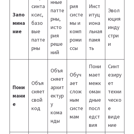
нные
синта
рия
Инст
патте
Эвол
Запо
ксис,
систе
итуц
рны,
юция
мина
базо
мы и
иона
исто
инду
ние
вые
комп
льная
рия
стри
патте
роми
памя
реше
и
рны
ссы
ть
ний
Пони
Синт
Объя
Обуч
мает
езиру
сняет
Объя
ает
межк
ет
Пони
архит
сняет
слож
оман
техни
мани
ектур
свой
ным
дные
ческо
е
у
код
систе
посл
е
кома
мам
едст
виде
нды
вия
ние