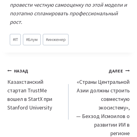
провести честную самооценку по этой модели и
поэтапно спланировать профессиональный
рост.
Метки
#
IT
#
Блум
#
инженер
записи:
Навигация
НАЗАД
ДАЛЕЕ
по
Казахстанский
«Страны Центральной
стартап TrustMe
Азии должны строить
записям
вошел в StartX при
совместную
Stanford University
экосистему»,
— Бехзод Исмоилов о
развитии ИИ в
регионе