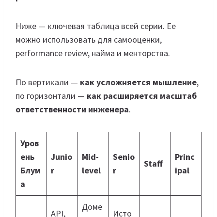
Ниже — ключевая таблица всей серии. Ее
можно использовать для самооценки,
performance review, найма и менторства.
По вертикали —
как усложняется мышление
,
по горизонтали —
как расширяется масштаб
ответственности инженера
.
Уров
ень
Junio
Mid-
Senio
Princ
Staff
Блум
r
level
r
ipal
а
Доме
API,
Исто