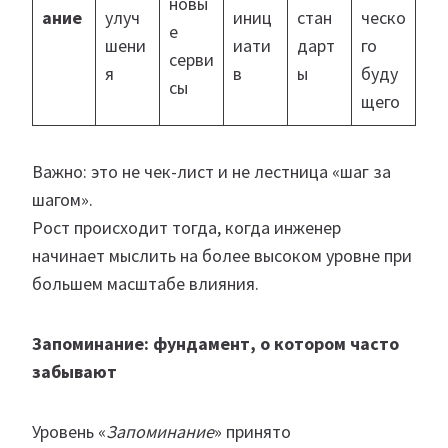
новы
ание
улуч
иниц
стан
ческо
е
шени
иати
дарт
го
серви
я
в
ы
буду
сы
щего
Важно: это не чек-лист и не лестница «шаг за
шагом».
Рост происходит тогда, когда инженер
начинает мыслить на более высоком уровне при
большем масштабе влияния.
Запоминание: фундамент, о котором часто
забывают
Уровень «
Запоминание
» принято