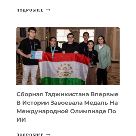
НА
ПОДРОБНЕЕ
COMIC
CON
ASTANA
ПРЕДСТАВИЛИ
АРТ-
ФИЛЬМ
TENGRIDA:
CYBER
STEPPE
Сборная Таджикистана Впервые
В Истории Завоевала Медаль На
Международной Олимпиаде По
ИИ
СБОРНАЯ
ПОДРОБНЕЕ