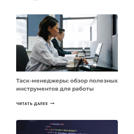
АССИСТЕНТ
ДЛЯ
БИЗНЕСА:
КАКИЕ
3
ЗАДАЧИ
ЕМУ
МОЖНО
ПОРУЧИТЬ
УЖЕ
СЕГОДНЯ
Таск-менеджеры: обзор полезных
инструментов для работы
ТАСК-
ЧИТАТЬ ДАЛЕЕ
МЕНЕДЖЕРЫ:
ОБЗОР
ПОЛЕЗНЫХ
ИНСТРУМЕНТОВ