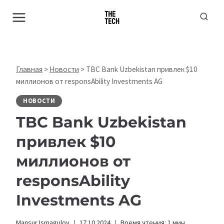
Перейти
к
содержимому
Главная
>
Новости
>
TBC Bank Uzbekistan привлек $10
миллионов от responsAbility Investments AG
НОВОСТИ
TBC Bank Uzbekistan
привлек $10
миллионов от
responsAbility
Investments AG
Mansur Ismagulov
17.10.2024
Время чтения:
1
мин