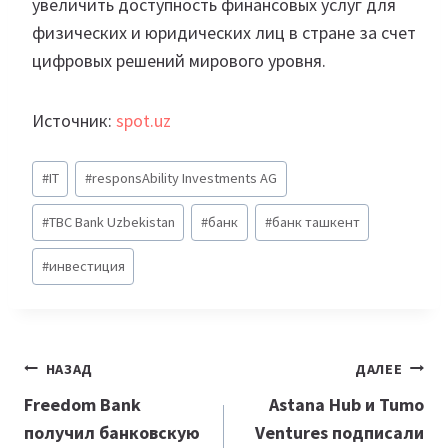
увеличить доступность финансовых услуг для
физических и юридических лиц в стране за счет
цифровых решений мирового уровня.
Источник:
spot.uz
Метки
#
IT
#
responsAbility Investments AG
записи:
#
TBC Bank Uzbekistan
#
банк
#
банк ташкент
#
инвестиция
Навигация
НАЗАД
ДАЛЕЕ
по
Freedom Bank
Astana Hub и Tumo
получил банковскую
Ventures подписали
записям