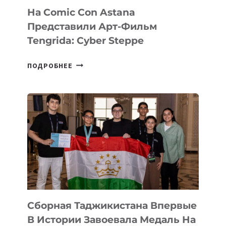
На Comic Con Astana
Представили Арт-Фильм
Tengrida: Cyber Steppe
НА
ПОДРОБНЕЕ
COMIC
CON
ASTANA
ПРЕДСТАВИЛИ
АРТ-
ФИЛЬМ
TENGRIDA:
CYBER
STEPPE
Сборная Таджикистана Впервые
В Истории Завоевала Медаль На