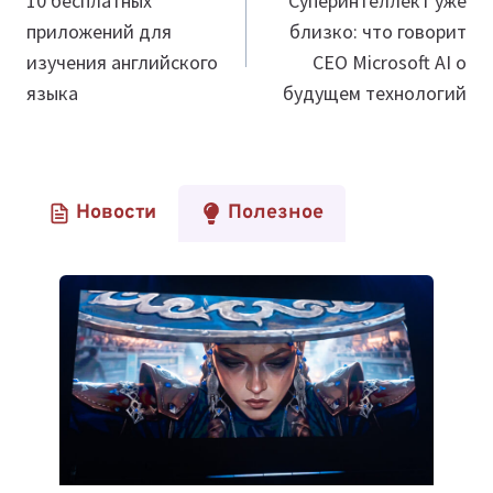
по
10 бесплатных
Суперинтеллект уже
приложений для
близко: что говорит
записям
изучения английского
CEO Microsoft AI о
языка
будущем технологий
Новости
Полезное