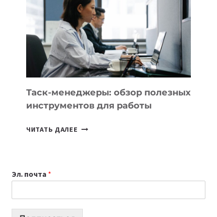
КАКИЕ
3
ЗАДАЧИ
ЕМУ
МОЖНО
ПОРУЧИТЬ
УЖЕ
СЕГОДНЯ
Таск-менеджеры: обзор полезных
инструментов для работы
ТАСК-
ЧИТАТЬ ДАЛЕЕ
МЕНЕДЖЕРЫ:
ОБЗОР
ПОЛЕЗНЫХ
Эл. почта
*
ИНСТРУМЕНТОВ
ДЛЯ
РАБОТЫ