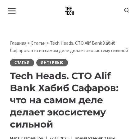
Перейти
к
содержимому
Главная
>
Статьи
>
Tech Heads. CTO Alif Bank Хабиб
Сафаров: что на самом деле делает экосистему сильной
СТАТЬИ
ИНТЕРВЬЮ
Tech Heads. CTO Alif
Bank Хабиб Сафаров:
что на самом деле
делает экосистему
сильной
Mansur Ismagulov
27.11.2025
Время чтения:
2
мин