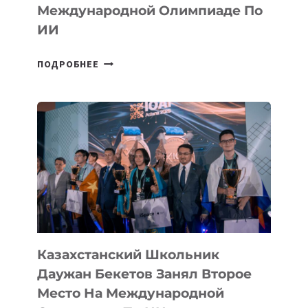
Международной Олимпиаде По
ИИ
СБОРНАЯ
ПОДРОБНЕЕ
ТАДЖИКИСТАНА
ВПЕРВЫЕ
В
ИСТОРИИ
ЗАВОЕВАЛА
МЕДАЛЬ
НА
МЕЖДУНАРОДНОЙ
ОЛИМПИАДЕ
ПО
ИИ
Казахстанский Школьник
Даужан Бекетов Занял Второе
Место На Международной