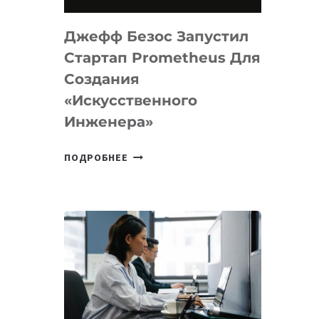
НА
MACOS
Джефф Безос Запустил
И
LINUX
Стартап Prometheus Для
Создания
«искусственного
Инженера»
ДЖЕФФ
ПОДРОБНЕЕ
БЕЗОС
ЗАПУСТИЛ
СТАРТАП
PROMETHEUS
ДЛЯ
СОЗДАНИЯ
«ИСКУССТВЕННОГО
ИНЖЕНЕРА»