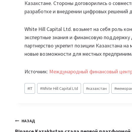
Казахстане. Стороны договорились о совмест
разработке и внедрении цифровых решений 
White Hill Capital Ltd. возьмет на себя роль 
экспертные знания и финансовую поддержку 
партнерство укрепит позиции Казахстана на
новые возможности для местных предприним
Источник:
Международный финансовый центр
Метки
#
IT
#
White Hill Capital Ltd
#
казахстан
#
мемора
записи:
Навигация
НАЗАД
Binance Kazakhstan стала первой платформой