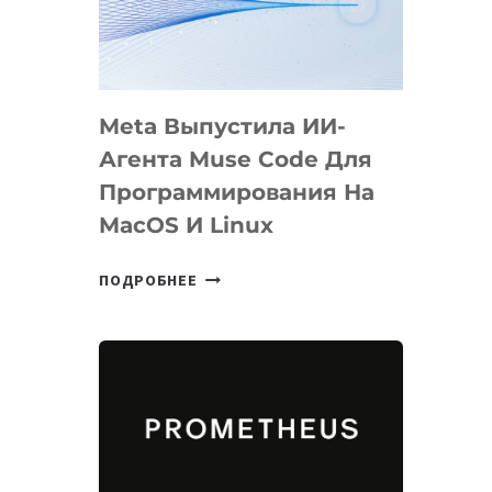
НА
SIGGRAPH
2026
Meta Выпустила ИИ-
Агента Muse Code Для
Программирования На
MacOS И Linux
META
ПОДРОБНЕЕ
ВЫПУСТИЛА
ИИ-
АГЕНТА
MUSE
CODE
ДЛЯ
ПРОГРАММИРОВАНИЯ