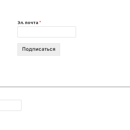
НОУТБУК
ВЫБРАТЬ
К
Эл. почта
*
УЧЕБНОМУ
ГОДУ
2026:
10
Подписаться
ЛУЧШИХ
МОДЕЛЕЙ
ДЛЯ
УЧЕБЫ