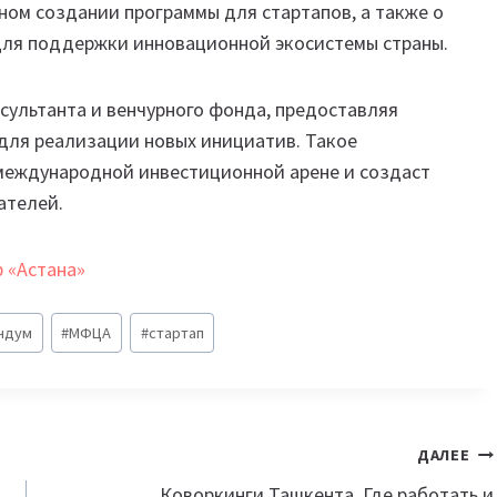
ном создании программы для стартапов, а также о
для поддержки инновационной экосистемы страны.
консультанта и венчурного фонда, предоставляя
для реализации новых инициатив. Такое
 международной инвестиционной арене и создаст
ателей.
 «Астана»
ндум
#
МФЦА
#
стартап
ДАЛЕЕ
Коворкинги Ташкента. Где работать и