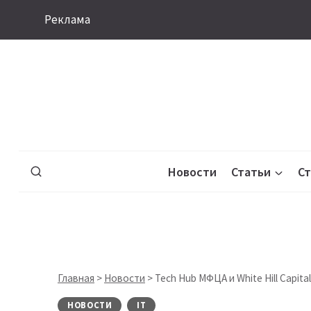
Перейти
Реклама
к
содержимому
Новости
Статьи
С
Главная
>
Новости
>
Tech Hub МФЦА и White Hill Capi
НОВОСТИ
IT