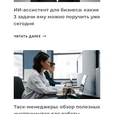
ИИ-ассистент для бизнеса: какие
3 задачи ему можно поручить уже
сегодня
ИИ-
ЧИТАТЬ ДАЛЕЕ
АССИСТЕНТ
ДЛЯ
БИЗНЕСА:
КАКИЕ
3
ЗАДАЧИ
ЕМУ
МОЖНО
ПОРУЧИТЬ
УЖЕ
СЕГОДНЯ
Таск-менеджеры: обзор полезных
инструментов для работы