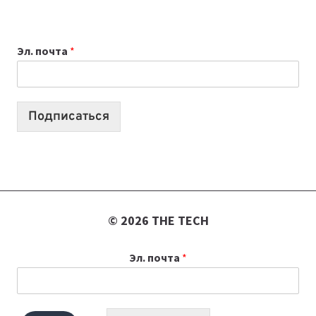
ДЛЯ
ВАЙБКОДИНГА,
Эл. почта
*
КОТОРЫЕ
ПОМОГАЮТ
СОЗДАВАТЬ
ПРОДУКТЫ
Подписаться
БЕЗ
СЛОЖНОГО
КОДА
© 2026 THE TECH
Эл. почта
*