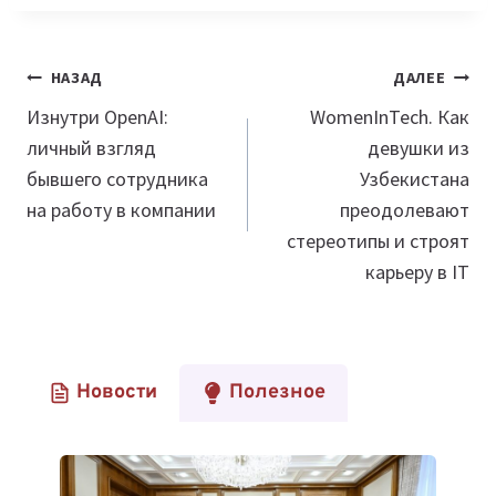
Навигация
НАЗАД
ДАЛЕЕ
по
Изнутри OpenAI:
WomenInTech. Как
личный взгляд
девушки из
записям
бывшего сотрудника
Узбекистана
на работу в компании
преодолевают
стереотипы и строят
карьеру в IT
Новости
Полезное