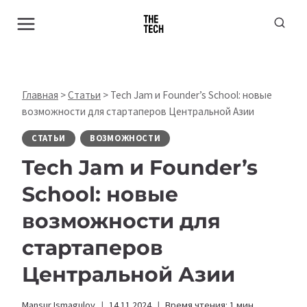
Перейти
к
содержимому
Главная
>
Статьи
>
Tech Jam и Founder’s School: новые
возможности для стартаперов Центральной Азии
СТАТЬИ
ВОЗМОЖНОСТИ
Tech Jam и Founder’s
School: новые
возможности для
стартаперов
Центральной Азии
Mansur Ismagulov
14.11.2024
Время чтения:
1
мин