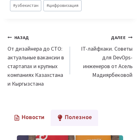
#
узбекистан
#
цифровизация
Навигация
НАЗАД
ДАЛЕЕ
по
От дизайнера до СТО:
IT-лайфхаки. Советы
актуальные вакансии в
для DevOps-
записям
стартапах и крупных
инженеров от Асель
компаниях Казахстана
Мадиярбековой
и Кыргызстана
Новости
Полезное