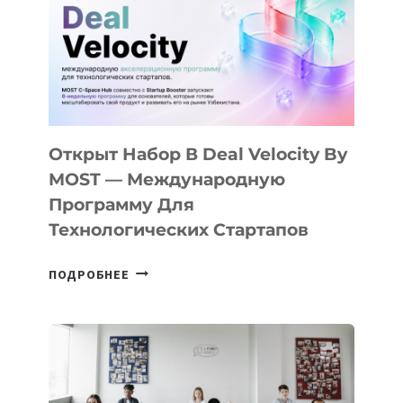
AI
YOUTH
CAMP
ДАЛ
30
ПОДРОСТКАМ
БИЛЕТ
Открыт Набор В Deal Velocity By
В
MOST — Международную
IT-
Программу Для
ПРЕДПРИНИМАТЕЛЬСТВО
Технологических Стартапов
ОТКРЫТ
ПОДРОБНЕЕ
НАБОР
В
DEAL
VELOCITY
BY