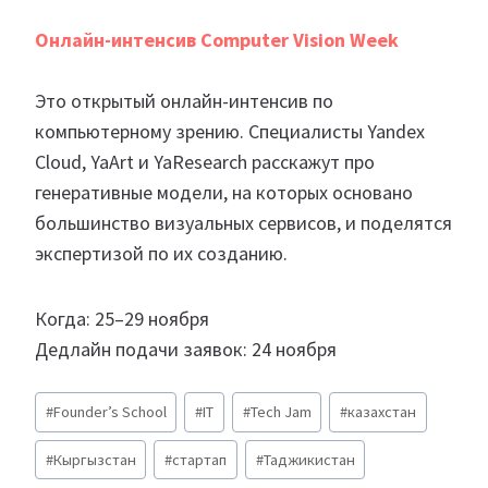
Онлайн-интенсив Computer Vision Week
Это открытый онлайн-интенсив по
компьютерному зрению. Специалисты Yandex
Cloud, YaArt и YaResearch расскажут про
генеративные модели, на которых основано
большинство визуальных сервисов, и поделятся
экспертизой по их созданию.
Когда: 25–29 ноября
Дедлайн подачи заявок: 24 ноября
Метки
#
Founder’s School
#
IT
#
Tech Jam
#
казахстан
записи:
#
Кыргызстан
#
стартап
#
Таджикистан