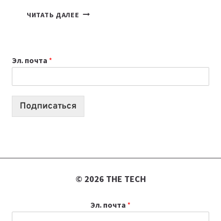
КАКОЙ
ЧИТАТЬ ДАЛЕЕ
НОУТБУК
ВЫБРАТЬ
К
Эл. почта
*
УЧЕБНОМУ
ГОДУ
2026:
10
Подписаться
ЛУЧШИХ
МОДЕЛЕЙ
ДЛЯ
УЧЕБЫ
© 2026 THE TECH
Эл. почта
*