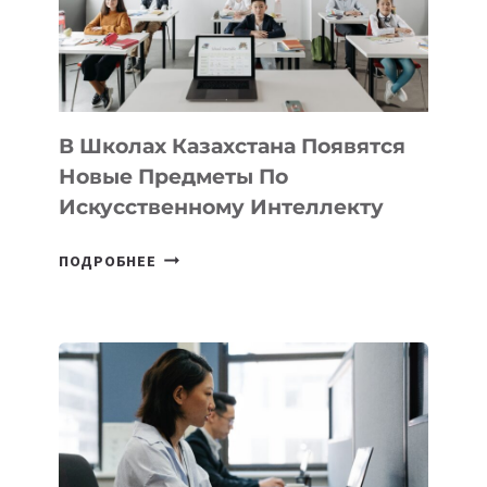
MOST
—
МЕЖДУНАРОДНУЮ
ПРОГРАММУ
ДЛЯ
ТЕХНОЛОГИЧЕСКИХ
В Школах Казахстана Появятся
СТАРТАПОВ
Новые Предметы По
Искусственному Интеллекту
В
ПОДРОБНЕЕ
ШКОЛАХ
КАЗАХСТАНА
ПОЯВЯТСЯ
НОВЫЕ
ПРЕДМЕТЫ
ПО
ИСКУССТВЕННОМУ
ИНТЕЛЛЕКТУ