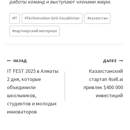
работы команд и выступают членами жюри.
Метки
#
IT
#
Technovation Girls Kazakhstan
#
казахстан
записи:
#
партнерский материал
Навигация
НАЗАД
ДАЛЕЕ
по
IT FEST 2025 в Алматы:
Казахстанский
2 дня, которые
стартап 4sell.ai
записям
объединили
привлек $400 000
школьников,
инвестиций
студентов и молодых
инноваторов