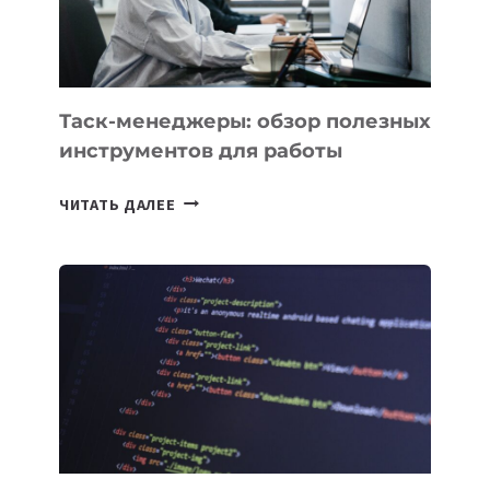
ЕМУ
МОЖНО
ПОРУЧИТЬ
УЖЕ
СЕГОДНЯ
Таск-менеджеры: обзор полезных
инструментов для работы
ТАСК-
ЧИТАТЬ ДАЛЕЕ
МЕНЕДЖЕРЫ:
ОБЗОР
ПОЛЕЗНЫХ
ИНСТРУМЕНТОВ
ДЛЯ
РАБОТЫ