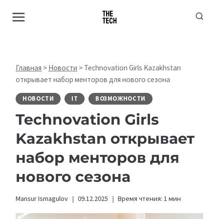
Перейти
к
содержимому
Главная
>
Новости
>
Technovation Girls Kazakhstan
открывает набор менторов для нового сезона
НОВОСТИ
IT
ВОЗМОЖНОСТИ
Technovation Girls
Kazakhstan открывает
набор менторов для
нового сезона
Mansur Ismagulov
09.12.2025
Время чтения:
1
мин