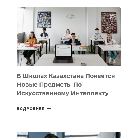
В
DEAL
VELOCITY
BY
MOST
—
МЕЖДУНАРОДНУЮ
ПРОГРАММУ
ДЛЯ
ТЕХНОЛОГИЧЕСКИХ
В Школах Казахстана Появятся
СТАРТАПОВ
Новые Предметы По
Искусственному Интеллекту
В
ПОДРОБНЕЕ
ШКОЛАХ
КАЗАХСТАНА
ПОЯВЯТСЯ
НОВЫЕ