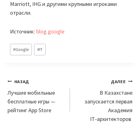
Marriott, IHG и другими крупными игроками
отрасли.
Источник:
blog.google
Метки
#
Google
#
IT
записи:
Навигация
НАЗАД
ДАЛЕЕ
по
Лучшие мобильные
В Казахстане
бесплатные игры —
запускается первая
записям
рейтинг App Store
Академия
IT‑архитекторов