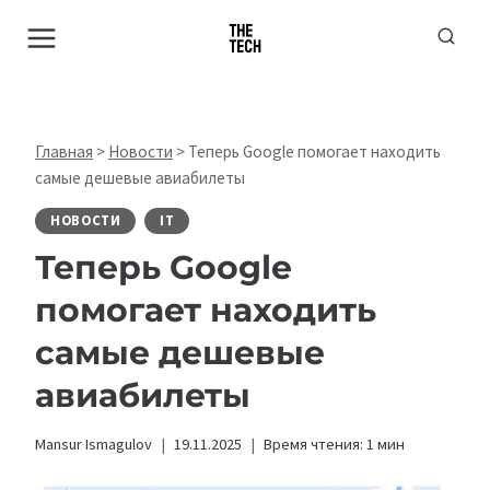
Перейти
к
содержимому
Главная
>
Новости
>
Теперь Google помогает находить
самые дешевые авиабилеты
НОВОСТИ
IT
Теперь Google
помогает находить
самые дешевые
авиабилеты
Mansur Ismagulov
19.11.2025
Время чтения:
1
мин