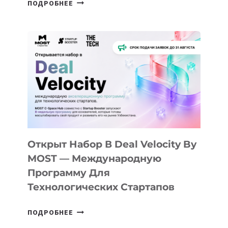
ПОДРОБНЕЕ
ДОЛИНЫ
ДО
АЛМАТЫ:
КАК
AI
YOUTH
CAMP
ДАЛ
30
ПОДРОСТКАМ
БИЛЕТ
Открыт Набор В Deal Velocity By
В
MOST — Международную
IT-
Программу Для
ПРЕДПРИНИМАТЕЛЬСТВО
Технологических Стартапов
ОТКРЫТ
ПОДРОБНЕЕ
НАБОР