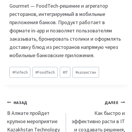
Gourmet — FoodTech-решение и агрегатор
ресторанов, интегрируемый в мобильные
приложения банков. Продукт работает в
формате in-app и позволяет пользователям
заказывать, бронировать столики и оформлять
доставку блюд из ресторанов напрямую через
мобильные банковские приложения.
Метки
#
FinTech
#
FoodTech
#
IT
#
казахстан
записи:
Навигация
НАЗАД
ДАЛЕЕ
по
В Алмате пройдет
Как быстро и
крупное мероприятие
эффективно расти в IT
записям
Kazakhstan Technology
и создавать решения,