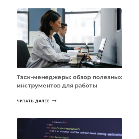
ДЛЯ
БИЗНЕСА:
КАКИЕ
3
ЗАДАЧИ
ЕМУ
МОЖНО
ПОРУЧИТЬ
УЖЕ
СЕГОДНЯ
Таск-менеджеры: обзор полезных
инструментов для работы
ТАСК-
ЧИТАТЬ ДАЛЕЕ
МЕНЕДЖЕРЫ:
ОБЗОР
ПОЛЕЗНЫХ
ИНСТРУМЕНТОВ
ДЛЯ