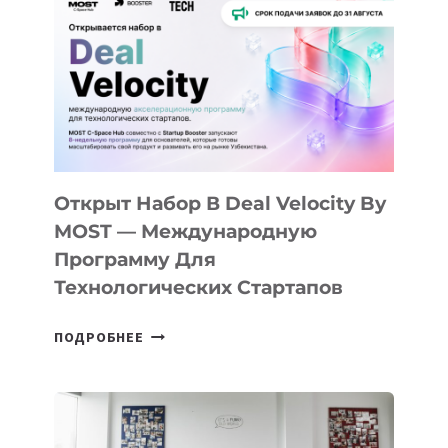
КАК
AI
YOUTH
CAMP
ДАЛ
30
ПОДРОСТКАМ
БИЛЕТ
Открыт Набор В Deal Velocity By
В
MOST — Международную
IT-
Программу Для
ПРЕДПРИНИМАТЕЛЬСТВО
Технологических Стартапов
ОТКРЫТ
ПОДРОБНЕЕ
НАБОР
В
DEAL
VELOCITY