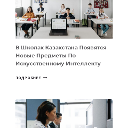
BY
MOST
—
МЕЖДУНАРОДНУЮ
ПРОГРАММУ
ДЛЯ
ТЕХНОЛОГИЧЕСКИХ
В Школах Казахстана Появятся
СТАРТАПОВ
Новые Предметы По
Искусственному Интеллекту
В
ПОДРОБНЕЕ
ШКОЛАХ
КАЗАХСТАНА
ПОЯВЯТСЯ
НОВЫЕ
ПРЕДМЕТЫ
ПО
ИСКУССТВЕННОМУ