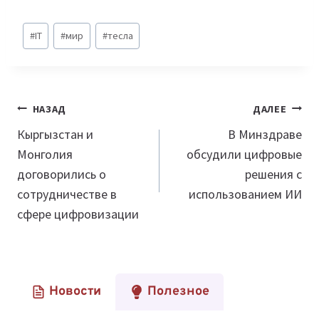
Метки
#
IT
#
мир
#
тесла
записи:
Навигация
НАЗАД
ДАЛЕЕ
по
Кыргызстан и
В Минздраве
Монголия
обсудили цифровые
записям
договорились о
решения с
сотрудничестве в
использованием ИИ
сфере цифровизации
Новости
Полезное