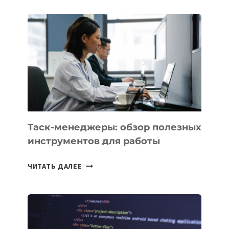
ДЛЯ
БИЗНЕСА:
КАКИЕ
3
ЗАДАЧИ
ЕМУ
МОЖНО
ПОРУЧИТЬ
УЖЕ
СЕГОДНЯ
Таск-менеджеры: обзор полезных
инструментов для работы
ТАСК-
ЧИТАТЬ ДАЛЕЕ
МЕНЕДЖЕРЫ:
ОБЗОР
ПОЛЕЗНЫХ
ИНСТРУМЕНТОВ
ДЛЯ