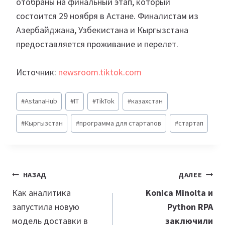
отобраны на финальный этап, который
состоится 29 ноября в Астане. Финалистам из
Азербайджана, Узбекистана и Кыргызстана
предоставляется проживание и перелет.
Источник:
newsroom.tiktok.com
Метки
#
AstanaHub
#
IT
#
TikTok
#
казахстан
записи:
#
Кыргызстан
#
программа для стартапов
#
стартап
Навигация
НАЗАД
ДАЛЕЕ
по
Как аналитика
Konica Minolta и
запустила новую
Python RPA
записям
модель доставки в
заключили