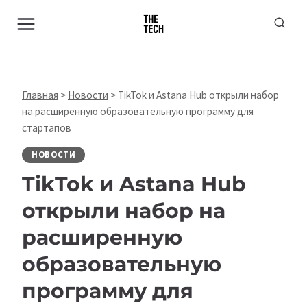
Перейти
к
содержимому
Главная
>
Новости
>
TikTok и Astana Hub открыли набор
на расширенную образовательную программу для
стартапов
НОВОСТИ
TikTok и Astana Hub
открыли набор на
расширенную
образовательную
программу для