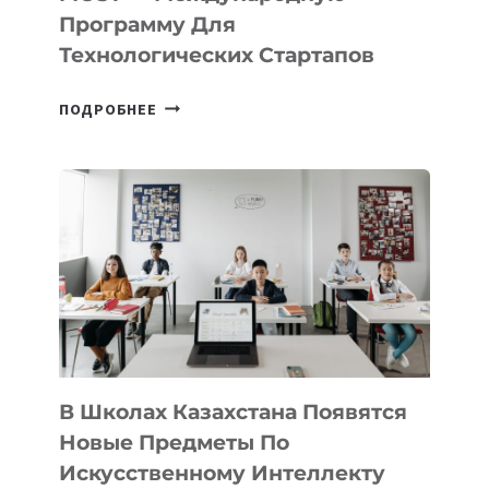
IT-
Программу Для
ПРЕДПРИНИМАТЕЛЬСТВО
Технологических Стартапов
ОТКРЫТ
ПОДРОБНЕЕ
НАБОР
В
DEAL
VELOCITY
BY
MOST
—
МЕЖДУНАРОДНУЮ
ПРОГРАММУ
ДЛЯ
ТЕХНОЛОГИЧЕСКИХ
В Школах Казахстана Появятся
СТАРТАПОВ
Новые Предметы По
Искусственному Интеллекту