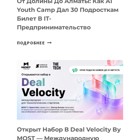
От Долины До Алматы: Как AI
Youth Camp Дал 30 Подросткам
Билет В IT-
Предпринимательство
ОТ
ПОДРОБНЕЕ
ДОЛИНЫ
ДО
АЛМАТЫ:
КАК
AI
YOUTH
CAMP
ДАЛ
30
ПОДРОСТКАМ
БИЛЕТ
Открыт Набор В Deal Velocity By
В
MOST — Международную