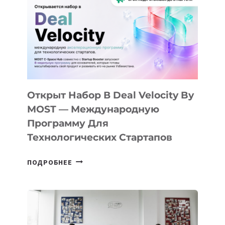
КАК
AI
YOUTH
CAMP
ДАЛ
30
ПОДРОСТКАМ
БИЛЕТ
Открыт Набор В Deal Velocity By
В
MOST — Международную
IT-
Программу Для
ПРЕДПРИНИМАТЕЛЬСТВО
Технологических Стартапов
ОТКРЫТ
ПОДРОБНЕЕ
НАБОР
В
DEAL
VELOCITY
BY