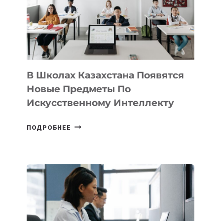
MOST
—
МЕЖДУНАРОДНУЮ
ПРОГРАММУ
ДЛЯ
ТЕХНОЛОГИЧЕСКИХ
В Школах Казахстана Появятся
СТАРТАПОВ
Новые Предметы По
Искусственному Интеллекту
В
ПОДРОБНЕЕ
ШКОЛАХ
КАЗАХСТАНА
ПОЯВЯТСЯ
НОВЫЕ
ПРЕДМЕТЫ
ПО
ИСКУССТВЕННОМУ