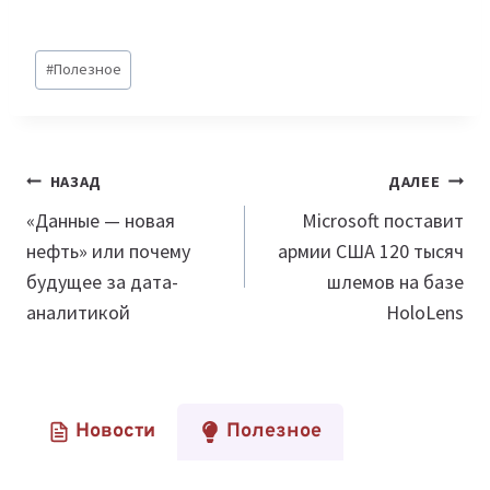
Метки
#
Полезное
записи:
Навигация
НАЗАД
ДАЛЕЕ
по
«Данные — новая
Microsoft поставит
нефть» или почему
армии США 120 тысяч
записям
будущее за дата-
шлемов на базе
аналитикой
HoloLens
Новости
Полезное