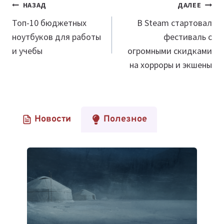
Навигация
НАЗАД
ДАЛЕЕ
по
Топ-10 бюджетных
В Steam стартовал
ноутбуков для работы
фестиваль с
записям
и учебы
огромными скидками
на хорроры и экшены
Новости
Полезное