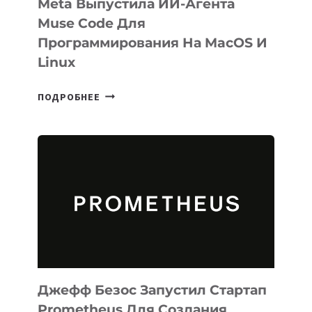
Meta Выпустила ИИ-Агента
Muse Code Для
Программирования На MacOS И
Linux
META
ПОДРОБНЕЕ
ВЫПУСТИЛА
ИИ-
АГЕНТА
MUSE
CODE
ДЛЯ
ПРОГРАММИРОВАНИЯ
НА
MACOS
И
LINUX
Джефф Безос Запустил Стартап
Prometheus Для Создания