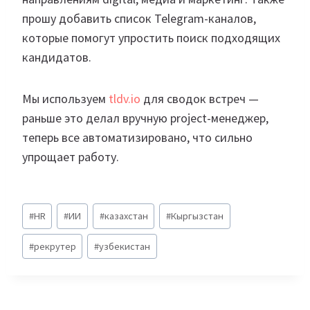
прошу добавить список Telegram-каналов,
которые помогут упростить поиск подходящих
кандидатов.
Мы используем
tldv.io
для сводок встреч —
раньше это делал вручную project-менеджер,
теперь все автоматизировано, что сильно
упрощает работу.
Метки
#
HR
#
ИИ
#
казахстан
#
Кыргызстан
записи:
#
рекрутер
#
узбекистан