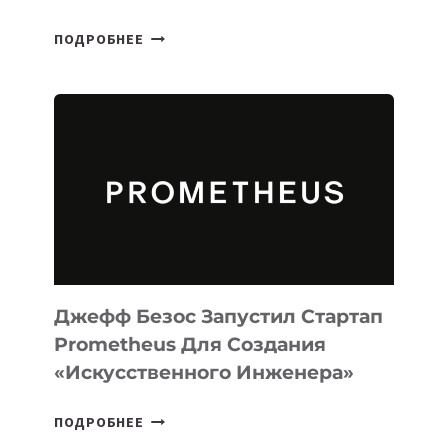
META
ПОДРОБНЕЕ
ВЫПУСТИЛА
ИИ-
АГЕНТА
MUSE
CODE
ДЛЯ
ПРОГРАММИРОВАНИЯ
НА
MACOS
И
LINUX
Джефф Безос Запустил Стартап
Prometheus Для Создания
«искусственного Инженера»
ДЖЕФФ
ПОДРОБНЕЕ
БЕЗОС