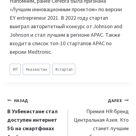
Напомним, ранее Cerebra была признана
«Лучшим инновационным проектом» по версии
EY entrepreneur 2021. В 2022 году стартап
выиграл авторитетный конкурс от Johnson and
Johnson и стал лучшим в регионе APAC. Также
входит в список топ-10 стартапов APAC по
версии Medtronic.
Метки
#
IT
#
казахстан
#
стартап
записи:
Навигация
НАЗАД
ДАЛЕЕ
по
В Узбекистане стал
Премия HR-бренд
доступен интернет
Центральная Азия. Кто
записям
5G на смартфонах
станет лучшим