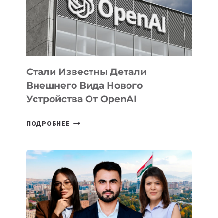
РАЗВИТИЮ
ЭКОСИСТЕМЫ
ИСКУССТВЕННОГО
ИНТЕЛЛЕКТА
Стали Известны Детали
Внешнего Вида Нового
Устройства От OpenAI
СТАЛИ
ПОДРОБНЕЕ
ИЗВЕСТНЫ
ДЕТАЛИ
ВНЕШНЕГО
ВИДА
НОВОГО
УСТРОЙСТВА
ОТ
OPENAI