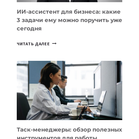
ИИ-ассистент для бизнеса: какие
3 задачи ему можно поручить уже
сегодня
ИИ-
ЧИТАТЬ ДАЛЕЕ
АССИСТЕНТ
ДЛЯ
БИЗНЕСА:
КАКИЕ
3
ЗАДАЧИ
ЕМУ
МОЖНО
ПОРУЧИТЬ
УЖЕ
СЕГОДНЯ
Таск-менеджеры: обзор полезных
инструментов для работы