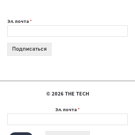
ДЛЯ
ВАЙБКОДИНГА,
Эл. почта
*
КОТОРЫЕ
ПОМОГАЮТ
СОЗДАВАТЬ
ПРОДУКТЫ
Подписаться
БЕЗ
СЛОЖНОГО
КОДА
© 2026 THE TECH
Эл. почта
*