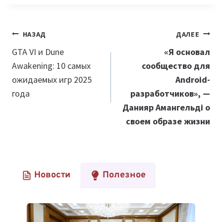
Навигация
НАЗАД
ДАЛЕЕ
по
GTA VI и Dune
«Я основал
Awakening: 10 самых
сообщество для
записям
ожидаемых игр 2025
Android-
года
разработчиков», —
Данияр Амангельдi о
своем образе жизни
Новости
Полезное