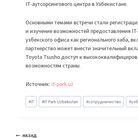
IT-аутсорсингового центра в Узбекистане.
Основными темами встречи стали регистраци
и изучение возможностей предоставления IT-
узбекского офиса как регионального хаба, 
партнерство может внести значительный вкла
Toyota Tsusho доступ к высококвалифициров
возможностям страны.
Источник:
it-park.uz
Метки
#
IT
#
IT Park Uzbekistan
#
сотрудничество
#
уз
записи:
Навигация
НАЗАД