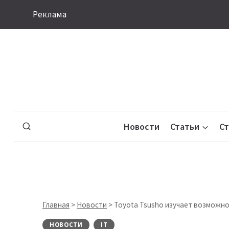
Перейти
Реклама
к
содержимому
Новости
Статьи
С
Главная
>
Новости
>
Toyota Tsusho изучает возможнос
НОВОСТИ
IT