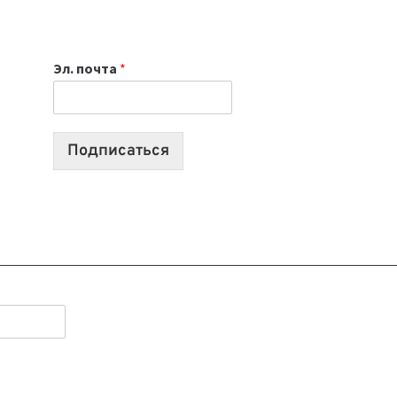
НОУТБУК
ВЫБРАТЬ
К
Эл. почта
*
УЧЕБНОМУ
ГОДУ
2026:
10
Подписаться
ЛУЧШИХ
МОДЕЛЕЙ
ДЛЯ
УЧЕБЫ