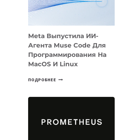
НА
SIGGRAPH
2026
Meta Выпустила ИИ-
Агента Muse Code Для
Программирования На
MacOS И Linux
META
ПОДРОБНЕЕ
ВЫПУСТИЛА
ИИ-
АГЕНТА
MUSE
CODE
ДЛЯ
ПРОГРАММИРОВАНИЯ