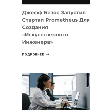
НА
MACOS
Джефф Безос Запустил
И
LINUX
Стартап Prometheus Для
Создания
«искусственного
Инженера»
ДЖЕФФ
ПОДРОБНЕЕ
БЕЗОС
ЗАПУСТИЛ
СТАРТАП
PROMETHEUS
ДЛЯ
СОЗДАНИЯ
«ИСКУССТВЕННОГО
ИНЖЕНЕРА»