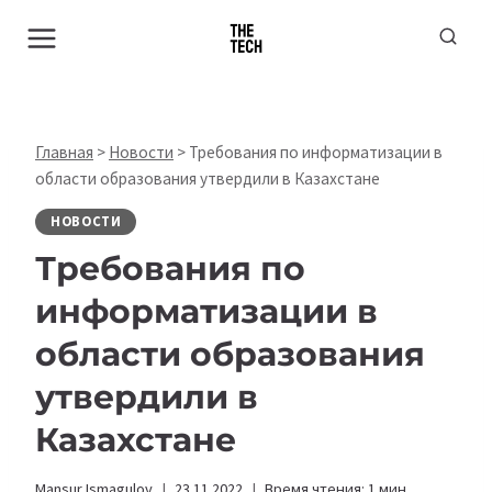
Перейти
к
содержимому
Главная
>
Новости
>
Требования по информатизации в
области образования утвердили в Казахстане
НОВОСТИ
Требования по
информатизации в
области образования
утвердили в
Казахстане
Mansur Ismagulov
23.11.2022
Время чтения:
1
мин