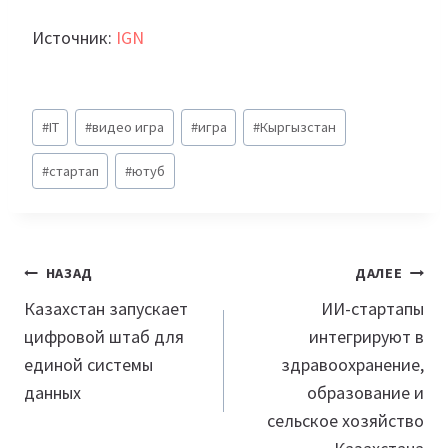
Источник:
IGN
Метки
#
IT
#
видео игра
#
игра
#
Кыргызстан
записи:
#
стартап
#
ютуб
Навигация
НАЗАД
ДАЛЕЕ
по
Казахстан запускает
ИИ-стартапы
цифровой штаб для
интегрируют в
записям
единой системы
здравоохранение,
данных
образование и
сельское хозяйство