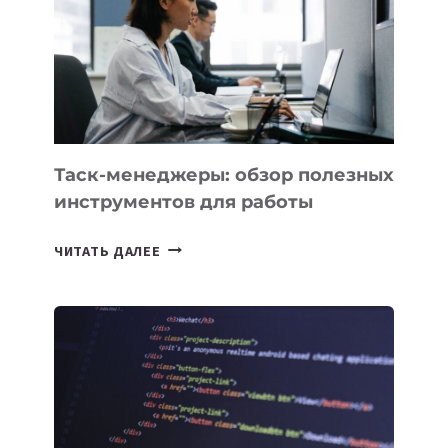
3
ЗАДАЧИ
ЕМУ
МОЖНО
ПОРУЧИТЬ
УЖЕ
СЕГОДНЯ
Таск-менеджеры: обзор полезных
инструментов для работы
ТАСК-
ЧИТАТЬ ДАЛЕЕ
МЕНЕДЖЕРЫ:
ОБЗОР
ПОЛЕЗНЫХ
ИНСТРУМЕНТОВ
ДЛЯ
РАБОТЫ