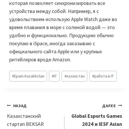
которая позволяет синхронизировать все
устройства между собой. Например, я с
удовольствием использую Apple Watch даже во
время плавания в море с соленой водой — это
удобно и функционально. Продукцию обычно
покупаю в iSpace, иногда заказываю с
официального сайта Apple или у крупных
ритейлеров вроде Amazon.
Метки
#
Epam Kazakhstan
#
IT
#
казахстан
#
работа в IT
записи:
Навигация
НАЗАД
ДАЛЕЕ
по
Казахстанский
Global Esports Games
стартап BEKSAR
2024 и IESF Asian
записям