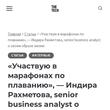
Перейти
к
содержимому
Главная
>
Статьи
>
«Участвую в марафонах по
плаванию», — Индира Рахметова, senior business analyst
о своем образе жизни
СТАТЬИ
ИНТЕРВЬЮ
«Участвую в
марафонах по
плаванию», — Индира
Рахметова, senior
business analyst о