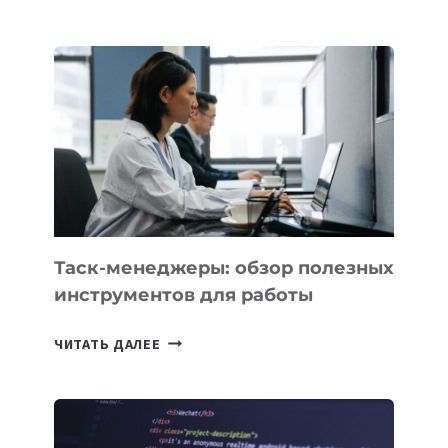
АССИСТЕНТ
ДЛЯ
БИЗНЕСА:
КАКИЕ
3
ЗАДАЧИ
ЕМУ
МОЖНО
ПОРУЧИТЬ
УЖЕ
СЕГОДНЯ
Таск-менеджеры: обзор полезных
инструментов для работы
ТАСК-
ЧИТАТЬ ДАЛЕЕ
МЕНЕДЖЕРЫ:
ОБЗОР
ПОЛЕЗНЫХ
ИНСТРУМЕНТОВ