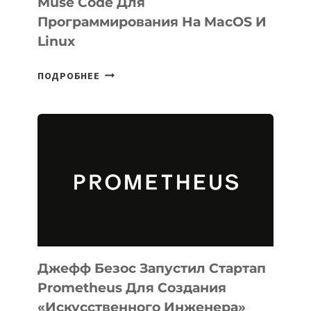
Muse Code Для
Программирования На MacOS И
Linux
META
ПОДРОБНЕЕ
ВЫПУСТИЛА
ИИ-
АГЕНТА
MUSE
CODE
ДЛЯ
ПРОГРАММИРОВАНИЯ
НА
MACOS
И
LINUX
Джефф Безос Запустил Стартап
Prometheus Для Создания
«искусственного Инженера»