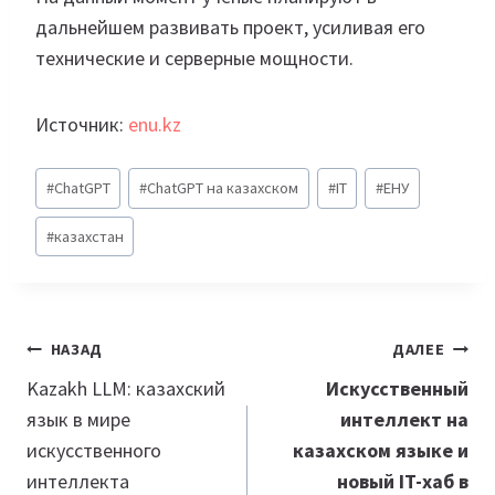
дальнейшем развивать проект, усиливая его
технические и серверные мощности.
Источник:
enu.kz
Метки
#
ChatGPT
#
ChatGPT на казахском
#
IT
#
ЕНУ
записи:
#
казахстан
Навигация
НАЗАД
ДАЛЕЕ
по
Kazakh LLM: казахский
Искусственный
язык в мире
интеллект на
записям
искусственного
казахском языке и
интеллекта
новый IT-хаб в