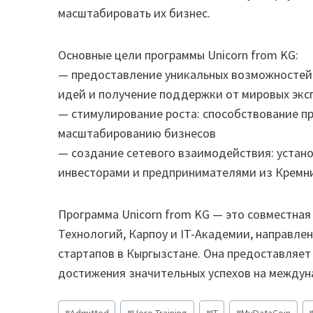
масштабировать их бизнес.
Основные цели программы Unicorn from KG:
— предоставление уникальных возможностей:
идей и получение поддержки от мировых экс
— стимулирование роста: способствование п
масштабированию бизнесов
— создание сетевого взаимодействия: устано
инвесторами и предпринимателями из Кремн
Программа Unicorn from KG — это совместна
Технологий, Карпоу и IT-Академии, направле
стартапов в Кыргызстане. Она предоставляет
достижения значительных успехов на междун
Метки
#
Admitted
#
Hero Training
#
IT
#
MyDataCoin