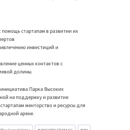
 помощь стартапам в развитии их
пертов
ривлечению инвестиций и
вление ценных контактов с
иевой долины.
я инициатива Парка Высоких
нной на поддержку и развитие
 стартапам менторство и ресурсы для
ародной арене.
#
The Consolidator
#
UNICORN FROM KG
#
ИИ