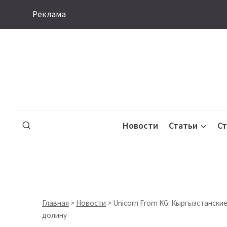
Перейти
Реклама
к
содержимому
Новости
Статьи
С
Главная
>
Новости
>
Unicorn From KG: Кыргызстанские
долину