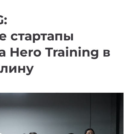
:
е стартапы
 Hero Training в
олину