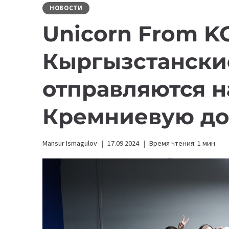
НОВОСТИ
Unicorn From KG
Кыргызстански
отправляются на
Кремниевую д
Mansur Ismagulov
17.09.2024
Время чтения:
1
мин