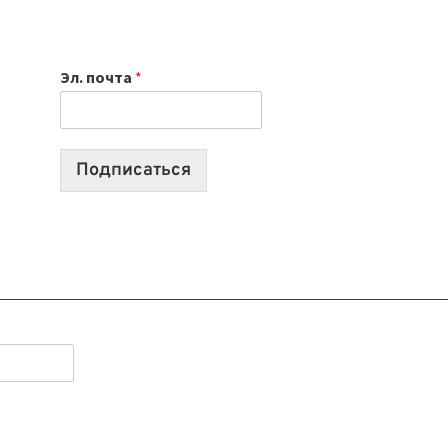
НОУТБУК
ВЫБРАТЬ
К
Эл. почта
*
УЧЕБНОМУ
ГОДУ
2026:
10
Подписаться
ЛУЧШИХ
МОДЕЛЕЙ
ДЛЯ
УЧЕБЫ