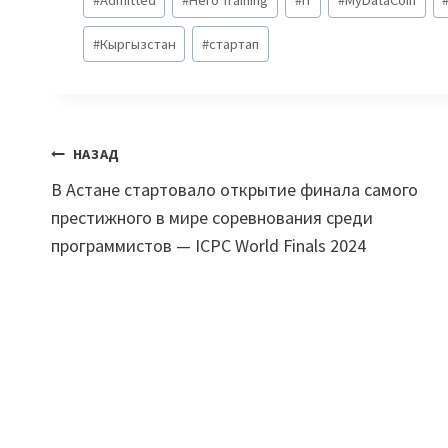
записи:
#
Кыргызстан
#
стартап
Навигация
НАЗАД
В Астане стартовало открытие финала самого
по
престижного в мире соревнования среди
записям
программистов — ICPC World Finals 2024