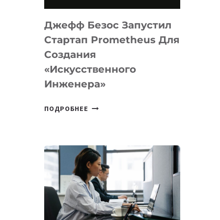
НА
MACOS
Джефф Безос Запустил
И
LINUX
Стартап Prometheus Для
Создания
«искусственного
Инженера»
ДЖЕФФ
ПОДРОБНЕЕ
БЕЗОС
ЗАПУСТИЛ
СТАРТАП
PROMETHEUS
ДЛЯ
СОЗДАНИЯ
«ИСКУССТВЕННОГО
ИНЖЕНЕРА»