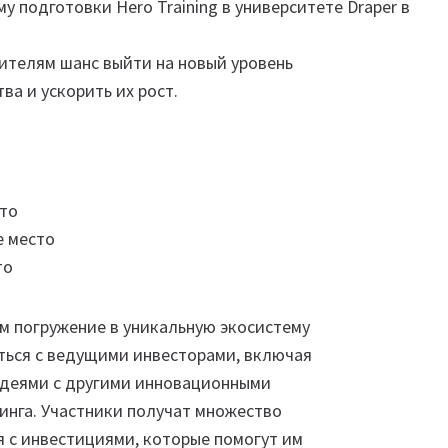
 подготовки Hero Training в университете Draper в
телям шанс выйти на новый уровень
а и ускорить их рост.
сто
е место
то
ам погружение в уникальную экосистему
ться с ведущими инвесторами, включая
идеями с другими инновационными
инга. Участники получат множество
я с инвестициями, которые помогут им