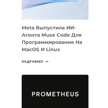
НА
SIGGRAPH
2026
Meta Выпустила ИИ-
Агента Muse Code Для
Программирования На
MacOS И Linux
META
ПОДРОБНЕЕ
ВЫПУСТИЛА
ИИ-
АГЕНТА
MUSE
CODE
ДЛЯ
ПРОГРАММИРОВАНИЯ