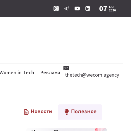
07
АВГ
2026
Women in Tech
Реклама
thetech@wecom.agency
Новости
Полезное