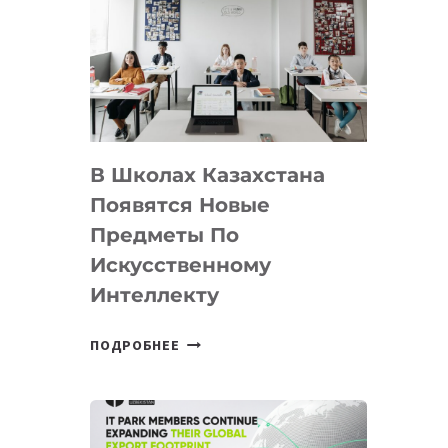
DEAL
VELOCITY
BY
MOST
—
МЕЖДУНАРОДНУЮ
ПРОГРАММУ
В Школах Казахстана
ДЛЯ
ТЕХНОЛОГИЧЕСКИХ
Появятся Новые
СТАРТАПОВ
Предметы По
Искусственному
Интеллекту
В
ПОДРОБНЕЕ
ШКОЛАХ
КАЗАХСТАНА
ПОЯВЯТСЯ
НОВЫЕ