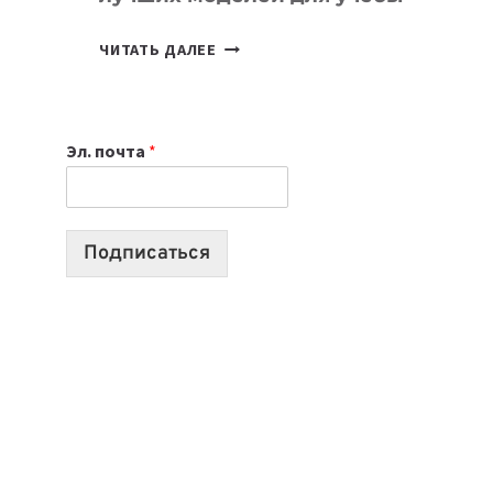
КАКОЙ
ЧИТАТЬ ДАЛЕЕ
НОУТБУК
ВЫБРАТЬ
К
Эл. почта
*
УЧЕБНОМУ
ГОДУ
2026:
10
Подписаться
ЛУЧШИХ
МОДЕЛЕЙ
ДЛЯ
УЧЕБЫ