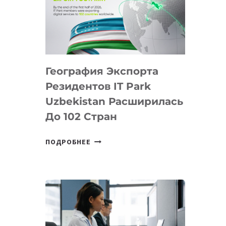
ПРЕДМЕТЫ
ПО
ИСКУССТВЕННОМУ
ИНТЕЛЛЕКТУ
География Экспорта
Резидентов IT Park
Uzbekistan Расширилась
До 102 Стран
ГЕОГРАФИЯ
ПОДРОБНЕЕ
ЭКСПОРТА
РЕЗИДЕНТОВ
IT
PARK
UZBEKISTAN
РАСШИРИЛАСЬ