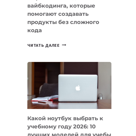
вайбкодинга, которые
помогают создавать
продукты без сложного
кода
7
ЧИТАТЬ ДАЛЕЕ
ПРИЛОЖЕНИЙ
ДЛЯ
ВАЙБКОДИНГА,
КОТОРЫЕ
ПОМОГАЮТ
СОЗДАВАТЬ
ПРОДУКТЫ
БЕЗ
СЛОЖНОГО
Какой ноутбук выбрать к
КОДА
учебному году 2026: 10
лучших моделей для учебы