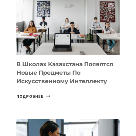
DEAL
VELOCITY
BY
MOST
—
МЕЖДУНАРОДНУЮ
ПРОГРАММУ
ДЛЯ
ТЕХНОЛОГИЧЕСКИХ
В Школах Казахстана Появятся
СТАРТАПОВ
Новые Предметы По
Искусственному Интеллекту
В
ПОДРОБНЕЕ
ШКОЛАХ
КАЗАХСТАНА
ПОЯВЯТСЯ
НОВЫЕ
ПРЕДМЕТЫ