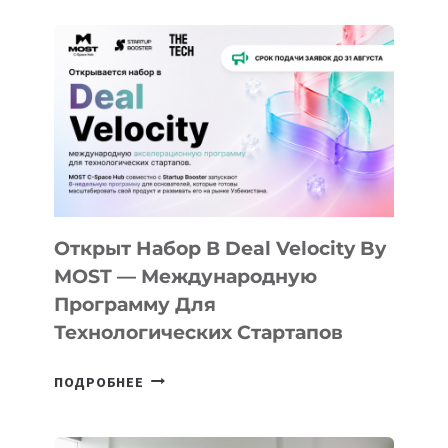
ДО
АЛМАТЫ:
КАК
AI
YOUTH
CAMP
ДАЛ
30
ПОДРОСТКАМ
БИЛЕТ
Открыт Набор В Deal Velocity By
В
MOST — Международную
IT-
Программу Для
ПРЕДПРИНИМАТЕЛЬСТВО
Технологических Стартапов
ОТКРЫТ
ПОДРОБНЕЕ
НАБОР
В