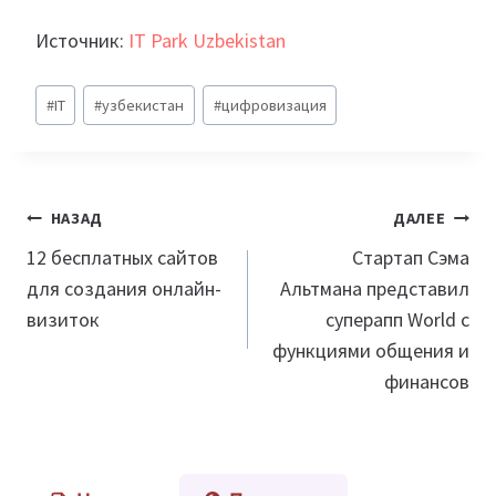
Источник:
IT Park Uzbekistan
Метки
#
IT
#
узбекистан
#
цифровизация
записи:
Навигация
НАЗАД
ДАЛЕЕ
по
12 бесплатных сайтов
Стартап Сэма
для создания онлайн-
Альтмана представил
записям
визиток
суперапп World с
функциями общения и
финансов