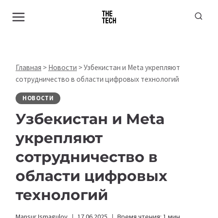
Перейти
к
содержимому
Главная
>
Новости
>
Узбекистан и Meta укрепляют
сотрудничество в области цифровых технологий
НОВОСТИ
Узбекистан и Meta
укрепляют
сотрудничество в
области цифровых
технологий
Mansur Ismagulov
17.06.2025
Время чтения:
1
мин