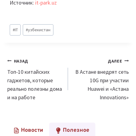
Источник:
it-park.uz
Метки
#
IT
#
узбекистан
записи:
Навигация
НАЗАД
ДАЛЕЕ
по
Топ-10 китайских
В Астане внедрят сеть
гаджетов, которые
10G при участии
записям
реально полезны дома
Huawei и «Aстана
и на работе
Innovations»
Новости
Полезное