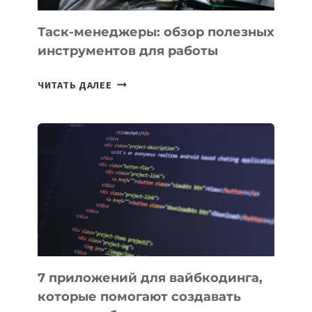
УЖЕ
СЕГОДНЯ
Таск-менеджеры: обзор полезных
инструментов для работы
ТАСК-
ЧИТАТЬ ДАЛЕЕ
МЕНЕДЖЕРЫ:
ОБЗОР
ПОЛЕЗНЫХ
ИНСТРУМЕНТОВ
ДЛЯ
РАБОТЫ
7 приложений для вайбкодинга,
которые помогают создавать